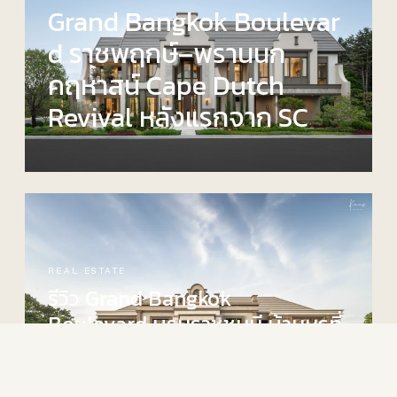
Grand Bangkok Boulevar
d ร⁠า⁠ช⁠พ⁠ฤ⁠ก⁠ษ์–พ⁠ร⁠า⁠น⁠น⁠ก
ค⁠ฤ⁠ห⁠า⁠ส⁠น์ Cape Dutch
Revival หลังแรกจาก SC
REAL ESTATE
รีวิว Grand Bangkok
Boulevard บ⁠ร⁠ม⁠ร⁠า⁠ช⁠ช⁠น⁠นี บ้านหรูที่
ได้แ⁠ร⁠ง⁠บั⁠น⁠ด⁠า⁠ล⁠ใ⁠จจากอ⁠นุ⁠ส⁠า⁠ว⁠รี⁠ย์
Vittoriano