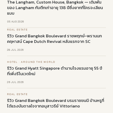
The Langham, Custom House, Bangkok — เดิมพัน
ของ Langham กับตึกเก่าอายุ 138 ปีซึ่งยากที่ใครจะเลียน
แบบ
05 AUG 2026
REAL ESTATE
รีวิว Grand Bangkok Boulevard ร⁠า⁠ช⁠พ⁠ฤ⁠ก⁠ษ์–พ⁠ร⁠า⁠น⁠น⁠ก
ค⁠ฤ⁠ห⁠า⁠ส⁠น์ Cape Dutch Revival หลังแรกจาก SC
28 JUL 2026
HOTEL · AROUND THE WORLD
รีวิว Grand Hyatt Singapore ตำนานโ⁠ร⁠ง⁠แ⁠ร⁠มอายุ 55 ปี
ที่⁠เพิ่ง⁠รี⁠โ⁠น⁠เ⁠ว⁠ตใหม่
26 JUL 2026
REAL ESTATE
รีวิว Grand Bangkok Boulevard บ⁠ร⁠ม⁠ร⁠า⁠ช⁠ช⁠น⁠นี บ้านหรูที่
ได้แ⁠ร⁠ง⁠บั⁠น⁠ด⁠า⁠ล⁠ใ⁠จจากอ⁠นุ⁠ส⁠า⁠ว⁠รี⁠ย์ Vittoriano