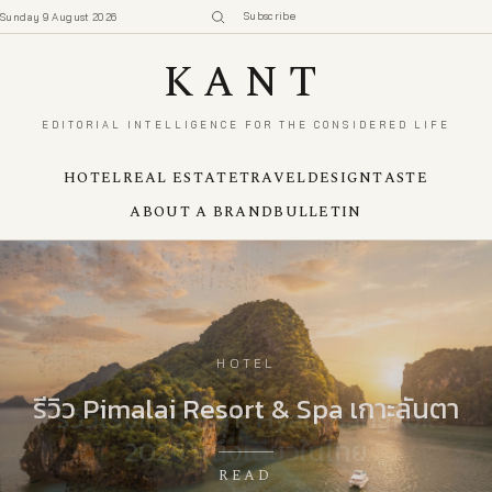
KANT — สื่อลักชัวรีที่อ่านงานดีไซน์ เรื่องเล่าแบรนด์ และบริบทการลงทุน
Subscribe
Sunday 9 August 2026
KANT
EDITORIAL INTELLIGENCE FOR THE CONSIDERED LIFE
HOTEL
REAL ESTATE
TRAVEL
DESIGN
TASTE
ABOUT A BRAND
BULLETIN
รีวิวโรงแรม Anantara Palazzo
HOTEL
รีวิว Pimalai Resort & Spa เกาะลันตา
Naiadi-Rome โรงแรมหรูแห่งกรุงโรม
รีวิว THE PALAZZO ปิ่นเกล้า–บรมฯ
รีวิว SANSIRI LUXURY COLLECTION
รีวิวโรงแรม Park Hyatt Bangkok
บ้านเดี่ยว Ultra-Luxury
2026 โครงการ Top-Tier ทุกทำเล
2026 หนึ่งเดียวในไทย