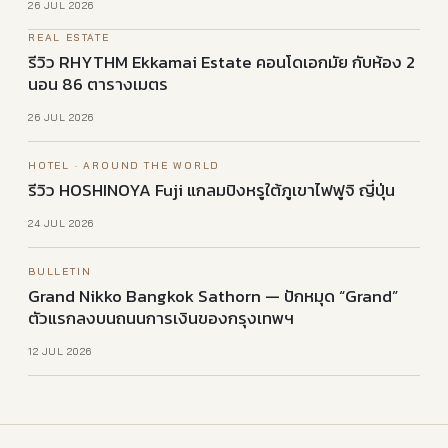
26 JUL 2026
REAL ESTATE
รีวิว RHYTHM Ekkamai Estate ค⁠อ⁠น⁠โ⁠ด⁠เ⁠อ⁠ก⁠มั⁠ย กับห้อง 2
นอน 86 ต⁠า⁠ร⁠า⁠ง⁠เ⁠ม⁠ต⁠ร
26 JUL 2026
HOTEL · AROUND THE WORLD
รีวิว HOSHINOYA Fuji แก⁠ล⁠ม⁠ปิ⁠งหรูใต้ภูเขาไฟฟูจิ ญี่ปุ่น
24 JUL 2026
BULLETIN
Grand Nikko Bangkok Sathorn — ปักหมุด “Grand”
ตัวแรกลงบนถนนการเงินของกรุงเทพฯ
12 JUL 2026