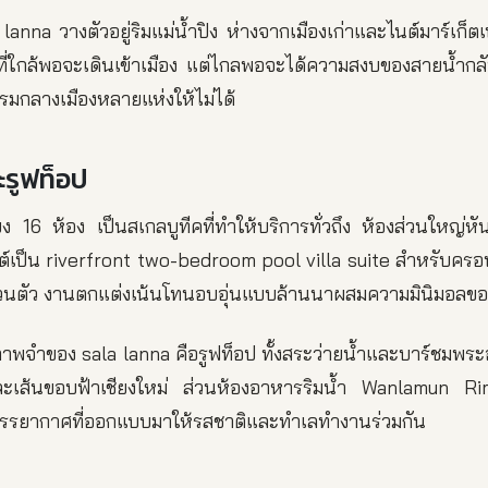
anna วางตัวอยู่ริมแม่น้ำปิง ห่างจากเมืองเก่าและไนต์มาร์เก็ต
ที่ใกล้พอจะเดินเข้าเมือง แต่ไกลพอจะได้ความสงบของสายน้ำกลับ
แรมกลางเมืองหลายแห่งให้ไม่ได้
ะรูฟท็อป
ยง 16 ห้อง เป็นสเกลบูทีคที่ทำให้บริการทั่วถึง ห้องส่วนใหญ่ห
ต์เป็น riverfront two-bedroom pool villa suite สำหรับครอบคร
่ส่วนตัว งานตกแต่งเน้นโทนอบอุ่นแบบล้านนาผสมความมินิมอลข
นภาพจำของ sala lanna คือรูฟท็อป ทั้งสระว่ายน้ำและบาร์ชมพระอ
งและเส้นขอบฟ้าเชียงใหม่ ส่วนห้องอาหารริมน้ำ Wanlamun R
รยากาศที่ออกแบบมาให้รสชาติและทำเลทำงานร่วมกัน