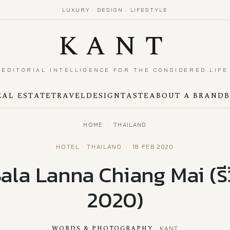
LUXURY · DESIGN · LIFESTYLE
KANT
EDITORIAL INTELLIGENCE FOR THE CONSIDERED LIFE
EAL ESTATE
TRAVEL
DESIGN
TASTE
ABOUT A BRAND
HOME
·
THAILAND
HOTEL · THAILAND
·
18 FEB 2020
 Sala Lanna Chiang Mai (รีว
2020)
WORDS & PHOTOGRAPHY
· KANT