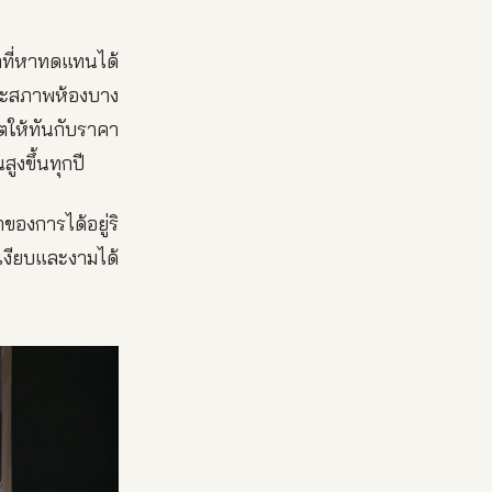
ำที่หาทดแทนได้
 และสภาพห้องบาง
วตให้ทันกับราคา
ูงขึ้นทุกปี
องการได้อยู่ริ
นเงียบและงามได้