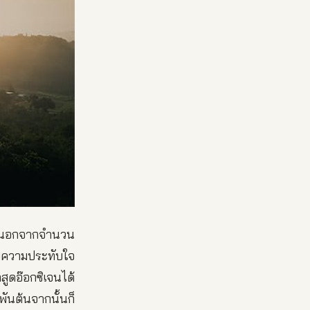
น!! นอกจากจำนวน
้วยความประทับใจ
ดอ๊อกซิเจนได้
พันต้นจากนั้นก็