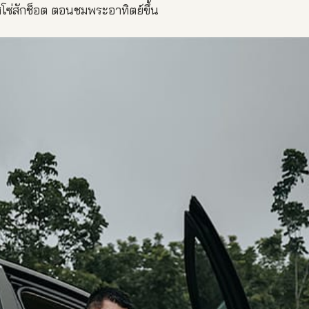
ซ่สักช็อต ตอนชมพระอาทิตย์ขึ้น