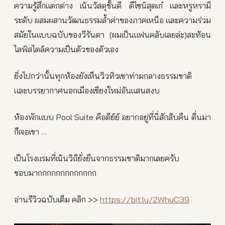
ความรู้สึกแตกต่าง เน้นวัสดุชั้นดี ดีไซน์สุดเก๋ และหรูหรามี
ระดับ ผสมผสานวัฒนธรรมล้ำค่าของภาคเหนือ และความร่วม
สมัยในแบบฉบับของวีรันดา (ผมเป็นแฟนคลับเลยล่ะ)สะท้อน
ไลฟ์สไตล์ความเป็นตัวของตัวเอง
ยิ่งไปกว่านั้นทุกห้องยังเห็นวิวทิวเขาท่ามกลางธรรมชาติ
และบรรยากาศนอกเมืองเชียงใหม่อันแสนสงบ
ห้องพักแบบ Pool Suite คือดีย์ย์ อยากอยู่ที่นี่สักสิบคืน ตื่นมา
ก็เจอเขา …
เป็นโรงแรมที่เน้นวิถียั่งยืนจากธรรมชาติมากเลยครับ
ชอบมากกกกกกกกกกกกก
อ่านรีวิวฉบับเต็ม คลิก >>
https://bit.ly/2WhuC39