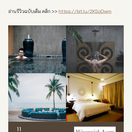
อ่านรีวิวฉบับเต็ม คลิก >>
https://bit.ly/2KSoDwm