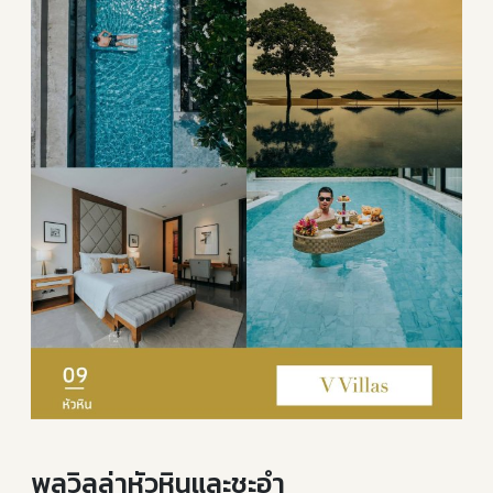
พูลวิลล่าหัวหินและชะอำ