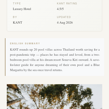
TYPE
KANT RATING
Luxury Hotel
4.5/5
BY
UPDATED
KANT
4 Aug 2026
ENGLISH SUMMARY
KANT rounds up 20 pool villas across Thailand worth saving for a
post-pandemic trip — places he has stayed and loved, from a two-
bedroom pool villa at his dream resort Soneva Kiri onward. A save-
for-later guide for anyone dreaming of their own pool and a Blue
Margarita by the sea once travel returns.