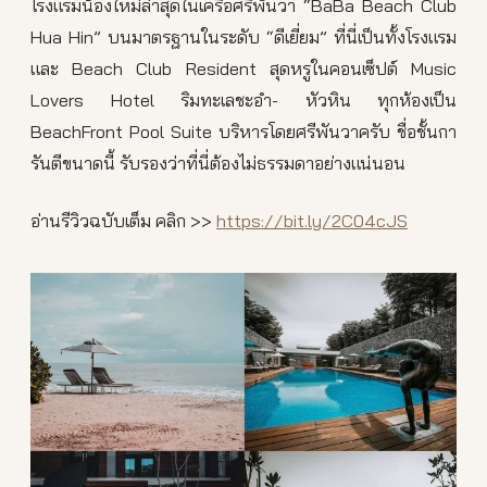
โรงแรมน้องใหม่ล่าสุดในเครือศรีพันวา “BaBa Beach Club
Hua Hin” บนมาตรฐานในระดับ “ดีเยี่ยม” ที่นี่เป็นทั้งโรงแรม
และ Beach Club Resident สุดหรูในคอนเซ็ปต์ Music
Lovers Hotel ริมทะเลชะอำ- หัวหิน ทุกห้องเป็น
BeachFront Pool Suite บริหารโดยศรีพันวาครับ ชื่อชั้นกา
รันตีขนาดนี้ รับรองว่าที่นี่ต้องไม่ธรรมดาอย่างแน่นอน
อ่านรีวิวฉบับเต็ม คลิก >>
https://bit.ly/2C04cJS