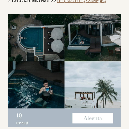
อ่านรีวิวฉบับเต็ม คลิก >>
https://bit.ly/3aRFyKg