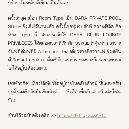
บริการในระดับดีเยี่ยม เป็นกันเอง
ครั้งล่าสุด เลือก Room Type เป็น DARA PRIVATE POOL
SUITE ซึ่งเล็งไว้นานแล้ว ครั้งนี้ขอทุ่มงบสักที ความดีเลิศ คือ
ห้อง type นี้ สามารถเข้าใช้ DARA CLUB LOUNGE
PRIVILEGES ได้ตลอดเวลาที่เข้าพัก บอกเลยว่าคุ้มมาก เพราะ
กินฟรี ดื่มฟรี มี Afternoon Tea เดี๋ยวชา เดี๋ยวกาแฟ ช่วงเย็น
มี Sunset cocktail ดื่มเข้าไป อาหาร ของว่างก็อร่อย แทบจะ
ไม่ได้อยู่ในห้องเลยนะ
เอาเข้าจริงๆ เทียวไล้เทียวขื่ออยู่ภายในคลับเล้าจน์ นี่แหละครับ
อยู่ตั้งแต่เช็คอินยันเช็คเอ้าท์ (ซึ่งก็ทำที่คลับเล้าจน์แห่งนี้เช่น
กัน)
อ่านรีวิวฉบับเต็ม คลิก >>
https://bit.ly/3bXKRt0