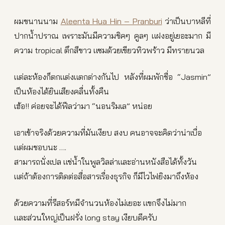
ผมขนานนาม
Aleenta Hua Hin – Pranburi
ว่าเป็นบาหลีที่
ปากน้ำปราณ เพราะมันมีความชิคๆ คูลๆ แฝงอยู่เยอะมาก มี
ความ tropical ตึกสีขาว แซมด้วยเขียวทิวพร้าว มีทรายนวล
แต่ละห้องก็ตกแต่งแตกต่างกันไป หลังที่ผมพักชื่อ “Jasmin”
เป็นห้องได้ยินเสียงคลื่นทั้งคืน
เฮ้อ!! ค่อยจะได้ฟีลว่ามา “นอนริมเล” หน่อย
เอาเข้าจริงด้วยความที่มันเงียบ สงบ คนอาจจะคิดว่าน่าเบื่อ
แต่ผมชอบนะ ….
สามารถนั่งเปล แช่น้ำในพูลวิลล่าและอ่านหนังสือได้ทั้งวัน
แต่ถ้าต้องการติดต่อสื่อสารเรื่องธุรกิจ ก็มีไวไฟยิงมาถึงห้อง
ด้วยความที่รีสอร์ทมีจำนวนห้องไม่เยอะ แขกจึงไม่มาก
และส่วนใหญ่เป็นฝรั่ง long stay เงียบดีครับ