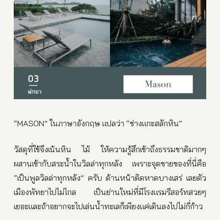
“MASON” ในภาษาอังกฤษ แปลว่า “ช่างแกะสลักหิน”
วัสดุที่ใช้จึงเน้นหิน ไม้ ให้ความรู้สึกเข้าถึงธรรมชาติมากๆ
ผสานเข้ากับสระน้ำในวิลล่าทุกหลัง เพราะจุดขายของที่นี่คือ
“เป็นพูลวิลล่าทุกหลัง” ครับ ด้านหน้าติดหาดบางเสร่ เลยตัว
เมืองพัทยาไปไม่ไกล เป็นย่านใหม่ที่มีโรงแรมรีสอร์ทสวยๆ
เยอะและถ้าอยากจะไปเล่นน้ำทะเลก็เพียงแค่เดินลงไปไม่กี่ก้าว