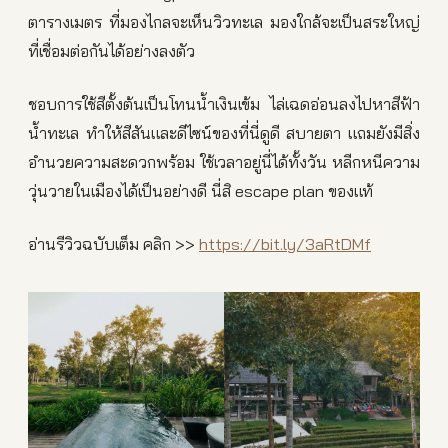
ตารางเมตร ที่มองไกลจะเห็นวิวทะเล มองใกล้จะเป็นสระใหญ่
ที่เชื่อมต่อกันได้อย่างลงตัว
ชอบการใช้สีตั้งต้นเป็นโทนน้ำเงินเข้ม ไล่เฉดอ่อนลงไปหาสีฟ้า
น้ำทะเล ทำให้สีสันและดีไซน์ของที่นี่ดูดี สบายตา แถมยังมีสิ่ง
อำนวยความสะดวกพร้อม ใช้เวลาอยู่นี่ได้ทั้งวัน หลีกหนีความ
วุ่นวายในเมืองได้เป็นอย่างดี นี่สิ escape plan ของแท้
อ่านรีวิวฉบับเต็ม คลิก >>
https://bit.ly/3aRtDMf