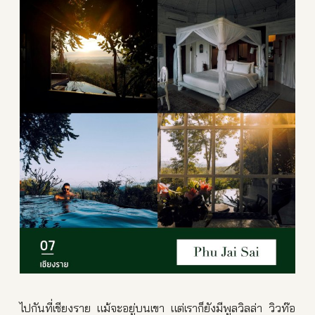
ไปกันที่เชียงราย แม้จะอยู่บนเขา แต่เราก็ยังมีพูลวิลล่า วิวท๊อ