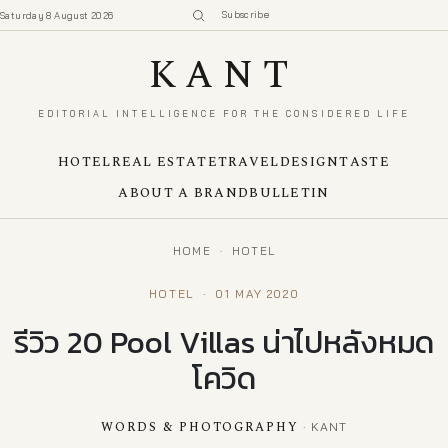
Subscribe
Saturday 8 August 2026
KANT
EDITORIAL INTELLIGENCE FOR THE CONSIDERED LIFE
HOTEL
REAL ESTATE
TRAVEL
DESIGN
TASTE
ABOUT A BRAND
BULLETIN
HOME
·
HOTEL
HOTEL
·
01 MAY 2020
รีวิว 20 Pool Villas น่าไปหลังหมด
โควิด
WORDS & PHOTOGRAPHY
· KANT