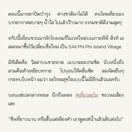
ตอนนี้มาหยาปิดบำรุง ต่างชาติมาไม่ได้ คนไทยเที่ยวเอง
บรรยากาศสบายๆ น้ำใส ไปแล้วว๊าวมาก ธรรมชาติดีงามสุดๆ
ทริปนี้เพื่อนชวนมาพักโรงแรมรีโนเวทใหม่บนเกาะพีพี สิงห์ เอ
สเตทมาซื้อไว้เปลี่ยนชื่อใหม่ เป็น SAii Phi Phi Island Village
มีทีเด็ดคือ วิลล่าบนชายหาด แบบระยะประชิด นับหนึ่งถึง
สามคือเท้าเหยียบทราย ไปนอนให้คลื่นซัด ลมพัดเย็นๆ
กระทบใบหน้า ผมว่า อะไรจะสุขใจแบบนี้ไม่มีอีกแล้วนะครับ
นอนแช่เปลกลางทะเล นึกถึงเพลง
#เที่ยวละไม
ขอวงเฉลียง
เลย
“ชีพที่ยาวนาน หรือสั้นแต่เพียงคำ เอาตูดแช่น้ำแล้วเดินต่อไป”