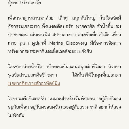
อุ้ยยย!! บ่งบอกวัย
เพื่อนพาลูกหลานมาด้วย เด็กๆ สนุกกันใหญ่ ในรีสอร์ตมี
กิจกรรมเยอะมาก ทั้งแพดเดิลบอร์ด พายคายัค ดำน้ำตื้น ชม
ป่าชายเลน เล่นเทนนิส สปากลางป่า ล่องเรือเที่ยวปิเล๊ะ เที่ยว
เกาะ ดูเต่า ดูปลาที่ Marine Discovery มีเรื่องการจัดการ
ทรัพยากรธรรมชาติและสิ่งแวดล้อมแบบยั่งยืน
ใครชอบว่ายน้ำก็ไป เบื่อทะเลก็มาเล่นสนุกต่อที่วิลล่า วิวจาก
พูลวิลล่าบนเขาคือว๊าวมาก ได้เห็นพีพีในมุมที่แปลกตา
#อยากติดเกาะสักอาทิตย์นึง
โดยรวมคือดีเลยครับ เหมาะสำหรับวันพักผ่อน อยู่กับตัวเอง
อยู่กับเพื่อน อยู่กับครอบครัว และอยู่กับธรรมชาติ อยากให้ลอง
ไปพักกัน