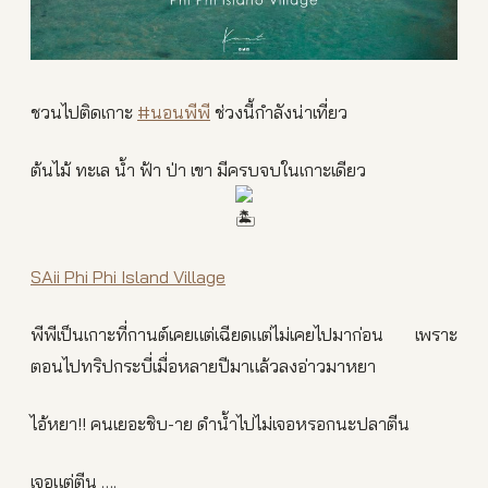
ชวนไปติดเกาะ
#นอนพีพี
ช่วงนี้กำลังน่าเที่ยว
ต้นไม้ ทะเล น้ำ ฟ้า ป่า เขา มีครบจบในเกาะเดียว
SAii Phi Phi Island Village
พีพีเป็นเกาะที่กานต์เคยแต่เฉียดแต่ไม่เคยไปมาก่อน เพราะ
ตอนไปทริปกระบี่เมื่อหลายปีมาแล้วลงอ่าวมาหยา
ไอ้หยา!! คนเยอะชิบ-าย ดำน้ำไปไม่เจอหรอกนะปลาตีน
เจอแต่ตีน ….