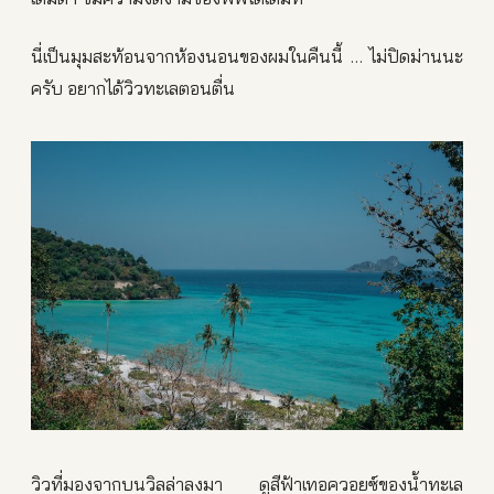
นี่เป็นมุมสะท้อนจากห้องนอนของผมในคืนนี้ … ไม่ปิดม่านนะ
ครับ อยากได้วิวทะเลตอนตื่น
วิวที่มองจากบนวิลล่าลงมา ดูสีฟ้าเทอควอยซ์ของน้ำทะเล