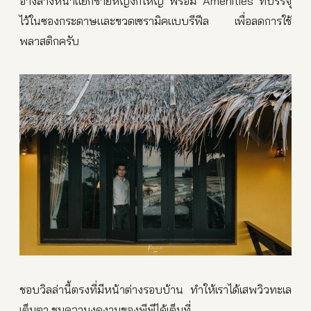
อ่างล้างหน้าแยกชายหญิงก็ใหญ่ พร้อม Amenities ที่บรรจุ
ไว้ในซองกระดาษและขวดเซรามิคแบบรีฟีล เพื่อลดการใช้
พลาสติกครับ
ชอบวิลล่านี้ตรงที่มีหน้าต่างรอบบ้าน ทำให้เราได้เสพวิวทะเล
เต็มตา ชมความงดงามของพีพีได้เต็มที่