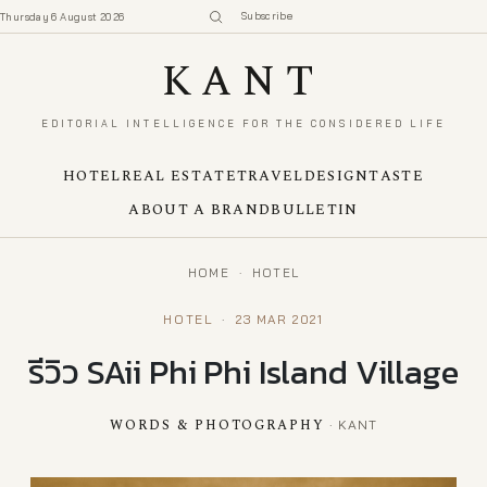
Subscribe
Thursday 6 August 2026
KANT
EDITORIAL INTELLIGENCE FOR THE CONSIDERED LIFE
HOTEL
REAL ESTATE
TRAVEL
DESIGN
TASTE
ABOUT A BRAND
BULLETIN
HOME
·
HOTEL
HOTEL
·
23 MAR 2021
รีวิว SAii Phi Phi Island Village
WORDS & PHOTOGRAPHY
· KANT