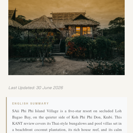
Last Updated: 30 June 2026
ENGLISH SUMMARY
SAii Phi Phi Island Village is a five-star resort on secluded Loh
Bagao Bay, on the quieter side of Koh Phi Phi Don, Krabi. This
KANT review covers its Thai-style bungalows and pool villas set in
a beachfront coconut plantation, its rich house reef, and its calm