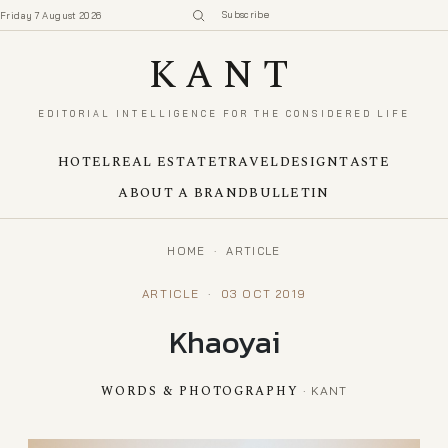
Subscribe
Friday 7 August 2026
KANT
EDITORIAL INTELLIGENCE FOR THE CONSIDERED LIFE
HOTEL
REAL ESTATE
TRAVEL
DESIGN
TASTE
ABOUT A BRAND
BULLETIN
HOME
·
ARTICLE
ARTICLE
·
03 OCT 2019
Khaoyai
WORDS & PHOTOGRAPHY
· KANT