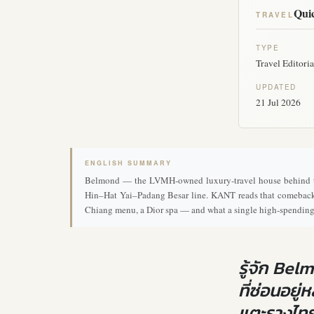
Quic
TRAVEL
TYPE
Travel Editoria
UPDATED
21 Jul 2026
ENGLISH SUMMARY
Belmond — the LVMH-owned luxury-travel house behind the 
Hin–Hat Yai–Padang Besar line. KANT reads that comeback a
Chiang menu, a Dior spa — and what a single high-spending p
รู้จัก Be
ที่ซ่อนอยู
แตะรางไทย