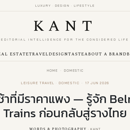
LUXURY · DESIGN · LIFESTYLE
KANT
EDITORIAL INTELLIGENCE FOR THE CONSIDERED LIFE
EAL ESTATE
TRAVEL
DESIGN
TASTE
ABOUT A BRAND
HOME
·
DOMESTIC
LEISURE TRAVEL · DOMESTIC
·
17 JUN 2026
้าที่มีราคาแพง — รู้จัก B
Trains ก่อนกลับสู่รางไทย
WORDS & PHOTOGRAPHY
·
KANT