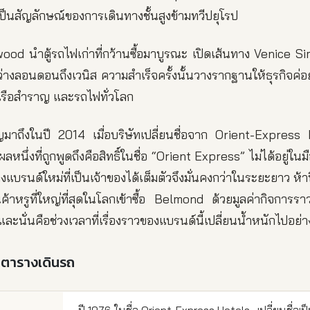
็นสัญลักษณ์ของการเดินทางชั้นสูงข้ามทวีปยุโรป
ood นำตู้รถไฟเก่าที่กว้านซื้อมาบูรณะ เปิดเส้นทาง Venice S
างลอนดอนถึงเวนิส ความสำเร็จครั้งนั้นวางรากฐานให้ธุรกิจค่อ
เรือสำราญ และรถไฟทั่วโลก
ัญมาถึงในปี 2014 เมื่อบริษัทเปลี่ยนชื่อจาก Orient-Express
นึ่งที่ถูกพูดถึงคือสิทธิ์ในชื่อ “Orient Express” ไม่ได้อยู่ในม
้างแบรนด์ใหม่ที่เป็นเจ้าของได้เต็มตัวจึงมั่นคงกว่าในระยะยาว ห้า
ค้าหรูที่ใหญ่ที่สุดในโลกเข้าซื้อ Belmond ด้วยมูลค่ากิจการร
ละนั่นคือช่วงเวลาที่เรื่องราวของแบรนด์นี้เปลี่ยนน้ำหนักไปอย่
 ตารางเดินรถ