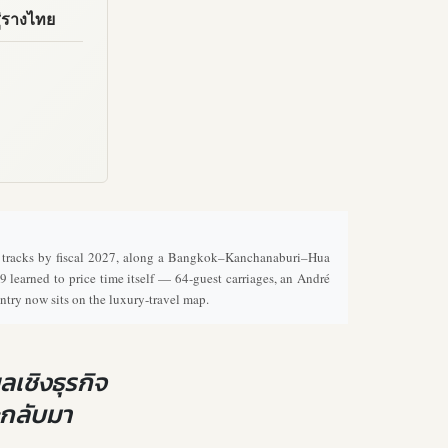
ู่รางไทย
i tracks by fiscal 2027, along a Bangkok–Kanchanaburi–Hua
learned to price time itself — 64-guest carriages, an André
ntry now sits on the luxury-travel map.
เชิงธุรกิจ
ะกลับมา