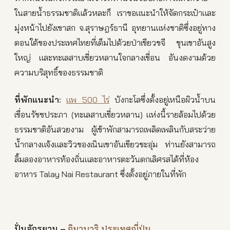
ในสายน้ำธรรมชาติแล้วหละก็ เราขอแนะนำให้จัดกระเป๋าและ
มุ่งหน้าไปยังเขาสก จ.สุราษฎร์ธานี อุทยานแห่งชาติซึ่งอยู่ทาง
ตอนใต้ของประเทศไทยที่เต็มไปด้วยป่าเขียวขจี ขุนเขาอันสูง
ใหญ่ และทะเลสาบเชี่ยวหลานใจกลางเขื่อน อันงดงามด้วย
ความบริสุทธิ์ของธรรมชาติ
ที่พักแนะนำ
:
แพ 500 ไร่
บังกะโลซึ่งตั้งอยู่เหนือผิวน้ำบน
เขื่อนรัชชประภา (ทะเลสาบเชี่ยวหลาน) แห่งนี้รายล้อมไปด้วย
ธรรมชาติอันสวยงาม ผู้เข้าพักสามารถเพลิดเพลินกับสระว่าย
น้ำกลางแจ้งและวิวของเนินเขาอันเขียวชะอุ่ม ท่านยังสามารถ
ลิ้มลองอาหารท้องถิ่นและอาหารตะวันตกเลิศรสได้ที่ห้อง
อาหาร Talay Nai Restaurant ซึ่งตั้งอยู่ภายในที่พัก
ปั่นจักรยาน
–
อิมาบาริ
ประเทศญี่ปุ่น