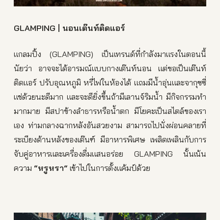
GLAMPING | นอนเต๊นท์ติดแอร์
แกลมปิ้ง (GLAMPING) เป็นเทรนด์ที่กำลังมาแรงในตอนนี้
นัยว่า อาจจะได้อารมณ์แบบกางเต๊นท์นอน แต่ขอเป็นเต๊นท์
ติดแอร์ ปรับอุณหภูมิ หรี่ไฟในห้องได้ แถมมีน้ำอุ่นและจากุซซี่
แช่ด้วยนะดีมาก และจะดียิ่งขึ้นถ้ามีเลานจ์ริมน้ำ มีกิจกรรมทำ
มากมาย มีสปาข้างลำธารหรือน้ำตก มีโยคะเป็นสไตล์ของเรา
เอง ท่ามกลางฉากหลังอันสวยงาม สามารถไปนั่งผ่อนคลายที่
ระเบียงด้านหลังของเต๊นฑ์ มีอาหารพิเศษ เพลิดเพลินกับการ
จับคู่อาหารและเครื่องดื่มแสนอร่อย GLAMPING นั้นเน้น
ความ
“
หรูหรา
“
เข้าไปในการตั้งแค้มป์ด้วย