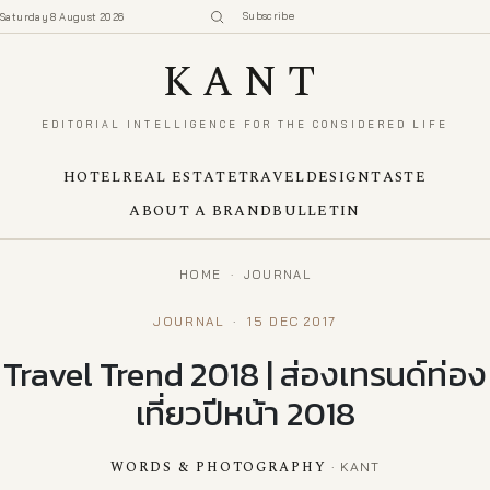
Subscribe
Saturday 8 August 2026
KANT
EDITORIAL INTELLIGENCE FOR THE CONSIDERED LIFE
HOTEL
REAL ESTATE
TRAVEL
DESIGN
TASTE
ABOUT A BRAND
BULLETIN
HOME
·
JOURNAL
JOURNAL
·
15 DEC 2017
Travel Trend 2018 | ส่องเทรนด์ท่อง
เที่ยวปีหน้า 2018
WORDS & PHOTOGRAPHY
· KANT