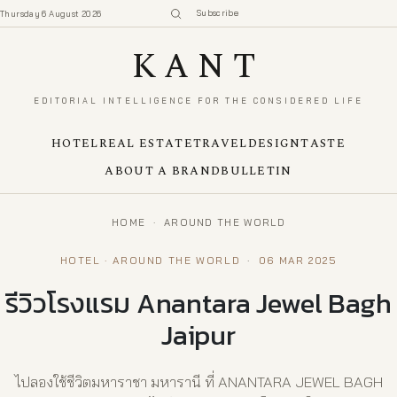
Subscribe
Thursday 6 August 2026
KANT
EDITORIAL INTELLIGENCE FOR THE CONSIDERED LIFE
HOTEL
REAL ESTATE
TRAVEL
DESIGN
TASTE
ABOUT A BRAND
BULLETIN
HOME
·
AROUND THE WORLD
HOTEL · AROUND THE WORLD
·
06 MAR 2025
รีวิวโรงแรม Anantara Jewel Bagh
Jaipur
ไปลองใช้ชีวิตมหาราชา มหารานี ที่ ANANTARA JEWEL BAGH