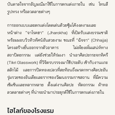
บันดาลใจจากอัญมณีมาใช้ในการตกแต่งภายใน เช่น โทนสี
รูปทรง หรือลวดลายต่างๆ
การออกแบบและตกแต่งโดดเด่นด้วยซุ้มโค้งงดงามและ
หน้าต่าง “จาโรคฮา” (Jharokha) ที่เปิดรับแสงธรรมชาติ
พร้อมมอบวิวทิวทัศน์อันสวยงาม ขณะที่ “ฉัจจา” (Chhajja)
โครงสร้างยื่นออกจากตัวอาคาร ไม่เพียงเพิ่มเสน่ห์ทาง
สถาปัตยกรรม แต่ยังช่วยให้ร่มเงา นำเอาศิลปะกระจกทิครี
(Tikri Glasswork) ที่วิจิตรบรรจงมาใช้ประดับ เข้ากับงานแกะ
สลักไม้ และการปิดทองเปลวที่สะท้อนถึงมรดกทางศิลปะอัน
รุ่มรวยของอินเดียและรากของวัฒนธรรมราชสถาน ที่มีความ
เข้มข้นและหลากหลาย ตั้งแต่งานศิลปะ หัตถกรรม ผ้าทอ
ลวดลายต่างๆ ที่น่าจะนำมาประยุกต์ใช้ในการตกแต่งภายใน
ไฮไลท์ของโรงแรม