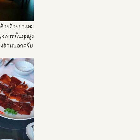
บด้วยถ้วยชาและ
ุงเทพฯในมุมสูง
ียงด้านนอกครับ