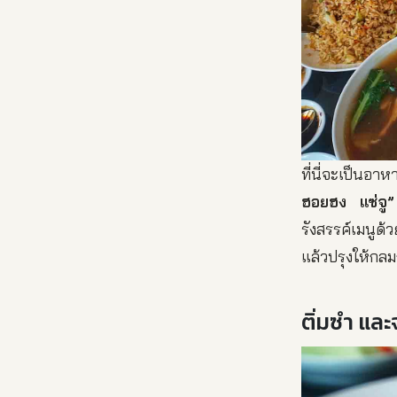
ที่นี่จะเป็น
ฮอยฮง แซ่จู”
รังสรรค์เมนูด
แล้วปรุงให้กล
ติ่มซำ แล