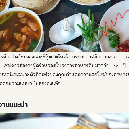
อาหารจีนสไตล์ฮ่องกงและซีฟู้ดสดใหม่ในบรรยากาศอันสวยงา
เชฟชาวฮ่องกงผู้คร่ำหวอดในวงการอาหารจีนมากว่า 32 ปี เป็
้วยเทคนิคเฉพาะตัวที่จะช่วยคงคุณค่าและความสดใหม่ของอาหารเอ
มกล่อมตามแบบฉบับฮ่องกงแท้ๆ
ะจานแนะนำ