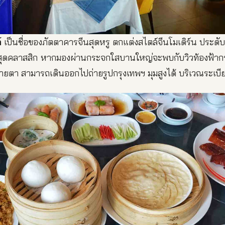
์
เป็นชื่อของภัตตาคารจีนสุดหรู ตกแต่งสไตล์จีนโมเดิร์น ประดั
นสุดคลาสสิก หากมองผ่านกระจกใสบานใหญ่จะพบกับวิวท้องฟ้ากร
ดสายตา สามารถเดินออกไปถ่ายรูปกรุงเทพฯ มุมสูงได้ บริเวณระเบ