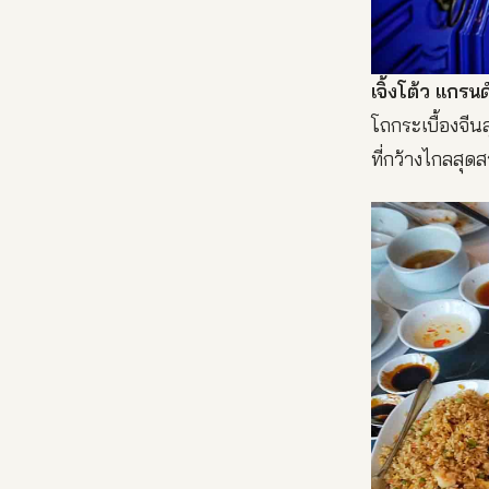
เจิ้งโต้ว แกรนด
โถกระเบื้องจี
ที่กว้างไกลสุ