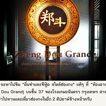
พาไปชิม “ติ่มซำและซีฟู้ด สไตล์ฮ่องกง” แท้ๆ ที่ “ห้องอาห
 Dou Grand) บนชั้น 37 ของโรงแรมอนันตรา กรุงเทพฯ สาทร อ
้าไปทานและเที่ยวฮ่องกงในอีก 2 สัปดาห์ข้างหน้าครับ