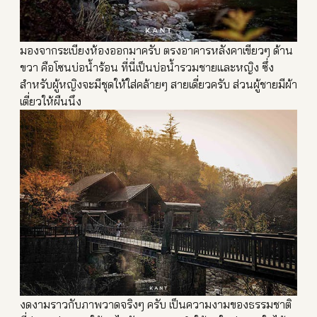
มองจากระเบียงห้องออกมาครับ
ตรงอาคารหลังคาเขียวๆ ด้าน
ขวา คือโซนบ่อน้ำร้อน ที่นี่เป็นบ่อน้ำรวมชายและห
ญิง ซึ่ง
สำหรับผู้หญิงจะมีชุดให
้ใส่คล้ายๆ สายเดี่ยวครับ ส่วนผู้ชายมีผ้า
เตี่ยวให้ผื
นนึง
งดงามราวกับภาพวาดจริงๆ ครับ เป็นความงามของธรรมชาติ