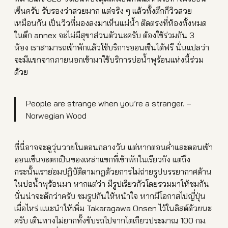
เซ็นครับ รับรองว่าสวยมาก แต่จริง ๆ แล้วทั้งตึกก็วิวสวย
เหมือนกัน เป็นวิวที่มองลงมาเห็นแม่น้ำ ติดตรงที่ห้องทั้งหมด
ในตึก annex จะไม่มีสุขาส่วนตัวนะครับ ต้องใช้ร่วมกัน 3
ห้อง เราสามารถเข้าพักแล้วใช้บริการออนเซ็นได้ฟรี นั่นแปลว่า
จะมีแขกจากภายนอกเข้ามาใช้บริการบ่อน้ำพุร้อนแห่งนี้ร่วม
ด้วย
People are strange when you’re a stranger.
–
Norwegian Wood
ที่นี่อาจจะดูวุ่นวายในตอนกลางวัน แต่หากตอนค่ำและตอนเช้า
ออนเซ็นจะตกเป็นของเหล่าแขกที่เข้าพักในเรียวกัง
แต่ถึง
กระนั้นเราย่อมปฏิบัติตามกฎด้วยการไม่ถ่ายรูปบรรยากาศด้าน
ในบ่อน้ำพุร้อนมา หากแต่ว่า มีรูปเรียวกัวโดยรวมมาให้ชมกัน
นั่นน่าจะดีกว่าครับ
ชมรูปกันให้หนำใจ หากมีโอกาสไปญี่ปุ่น
เมื่อไหร่ แนะนำให้เพิ่ม Takaragawa Onsen ไว้ในลิสต์ด้วยนะ
ครับ เดินทางไม่ยากทั้งขับรถไปจากโตเกียวประมาณ 100 กม.