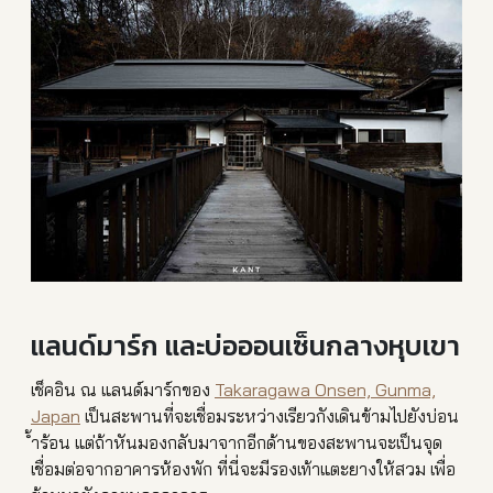
แลนด์มาร์ก และบ่อออนเซ็นกลางหุบเขา
เช็คอิน ณ แลนด์มาร์กของ
Takaragawa Onsen, Gunma,
Japan
เป็นสะพานที่จะเชื่อมระหว่า
งเรียวกังเดินข้ามไปยังบ่อน
้ำร้อน แต่ถ้า
หันมองกลับมาจากอีกด้านของส
ะพานจะเป็นจุด
เชื่อมต่อจากอ
าคารห้องพัก ที่นี่จะมีรองเท้าแตะยางให้
สวม เพื่อ