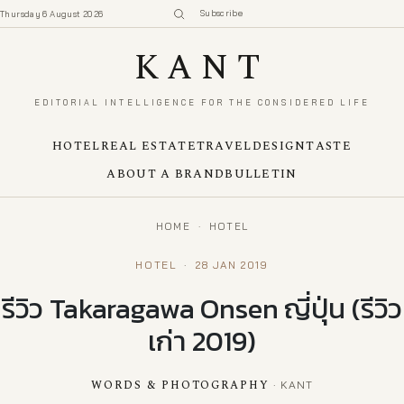
Subscribe
Thursday 6 August 2026
KANT
EDITORIAL INTELLIGENCE FOR THE CONSIDERED LIFE
HOTEL
REAL ESTATE
TRAVEL
DESIGN
TASTE
ABOUT A BRAND
BULLETIN
HOME
·
HOTEL
HOTEL
·
28 JAN 2019
รีวิว Takaragawa Onsen ญี่ปุ่น (รีวิว
เก่า 2019)
WORDS & PHOTOGRAPHY
· KANT