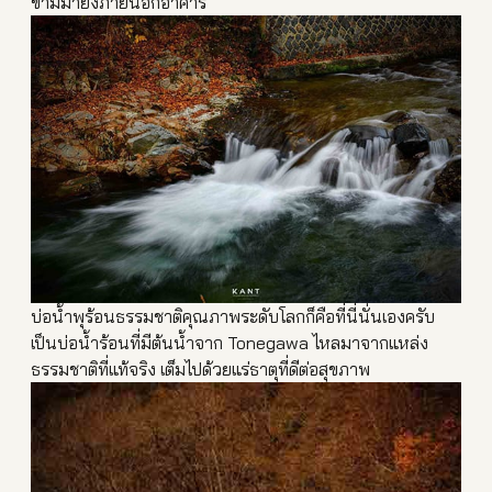
ข้ามมายังภายนอกอาคาร
บ่อน้ำพุร้อนธรรมชาติคุณภาพ
ระดับโลกก็คือที่นี่นั่นเอง
ครับ
เป็นบ่อน้ำร้อนที่มีต้นน้ำจ
าก Tonegawa ไหลมาจากแหล่ง
ธรรมชาติที่แท
้จริง เต็มไปด้วยแร่ธาตุที่ดีต่อส
ุขภาพ