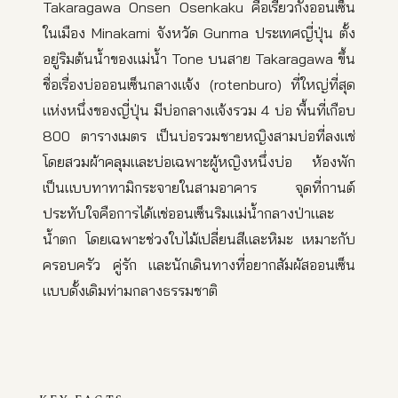
Takaragawa Onsen Osenkaku คือเรียวกังออนเซ็น
ในเมือง Minakami จังหวัด Gunma ประเทศญี่ปุ่น ตั้ง
อยู่ริมต้นน้ำของแม่น้ำ Tone บนสาย Takaragawa ขึ้น
ชื่อเรื่องบ่อออนเซ็นกลางแจ้ง (rotenburo) ที่ใหญ่ที่สุด
แห่งหนึ่งของญี่ปุ่น มีบ่อกลางแจ้งรวม 4 บ่อ พื้นที่เกือบ
800 ตารางเมตร เป็นบ่อรวมชายหญิงสามบ่อที่ลงแช่
โดยสวมผ้าคลุมและบ่อเฉพาะผู้หญิงหนึ่งบ่อ ห้องพัก
เป็นแบบทาทามิกระจายในสามอาคาร จุดที่กานต์
ประทับใจคือการได้แช่ออนเซ็นริมแม่น้ำกลางป่าและ
น้ำตก โดยเฉพาะช่วงใบไม้เปลี่ยนสีและหิมะ เหมาะกับ
ครอบครัว คู่รัก และนักเดินทางที่อยากสัมผัสออนเซ็น
แบบดั้งเดิมท่ามกลางธรรมชาติ