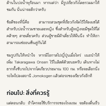
ด้านในบ่อน้ำพุร้อนมา หากแต่ว่า มีรูปเรียวกังโดยรวมมาให้
ชมกัน นั่นน่าจะดีกว่าครับ
ข้อดีของที่นี่คือ สามารถสวมชุดที่เรียวกังจัดไว้ให้ลงแช่ได้
สำหรับบ่อน้ำรวมชายและหญิง ซึ่งสำหรับผู้หญิงจะมีชุดให้ใส่
คล้ายๆ สายเดี่ยวครับ ส่วนผู้ชายมีผ้าเตี่ยวให้ผืนนึง ทำให้เรา
สามารถแช่ออนเซ็นคู่กันได้
ชมรูปกันให้หนำใจ หากมีโอกาสไปญี่ปุ่นเมื่อไหร่ แนะนำให้
เพิ่ม Takaragawa Onsen ไว้ในลิสต์ด้วยนะครับ เดินทางไม่
ยากทั้งขับรถไปจากโตเกียวประมาณ 100 กม. หรือจะเลือกนั่ง
รถไฟไปลงสถานี Jomokogen แล้วต่อรถของเรียวกังอีกที
ก่อนไป: สิ่งที่ควรรู้
แต่ตอนกลับ ถ้าใครจะใช้บริการรถของโรงแรม จะต้องตื่นเร็ว