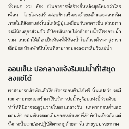
ทั้งหมด 20 ห้อง เป็นอาคารที่สร้างขึ้นหลังสุดใหม่กว่าใคร
เพื่อน โดยโครงสร้างค่อนข้างแข็งแรงด้วยเหล็กและคอนกรีต
ภายในก็ยังตกแต่งในสไตล์ญี่ปุ่นเหมือนกับอาคารอื่น ส่วนมาก
จะมีห้องสุขาส่วนตัว ถ้าใครเขินอายไม่กล้าอาบน้ำที่โรงอาบน้ำ
รวม แนะนำให้เลือกเป็นห้องที่มีห้องน้ำในตัวจะมีราคาสูงกว่า
เล็กน้อย ห้องพักเป็นโซนที่สามารถมองลงมาเห็นวิวแม่น้ำ
ออนเซ็น: บ่อกลางแจ้งริมแม่น้ำที่ใส่ชุด
ลงแช่ได้
เราสามารถเข้าพักแล้วใช้บริการออนเซ็นได้ฟรี นั่นแปลว่า จะมี
แขกจากภายนอกเข้ามาใช้บริการบ่อน้ำพุร้อนแห่งนี้ร่วมด้วย
ทำให้ที่นี่อาจจะดูวุ่นวายในตอนกลางวัน แต่หากตอนค่ำและ
ตอนเช้า ออนเซ็นจะตกเป็นของเหล่าแขกที่เข้าพักในเรียวกัง แต่
ถึงกระนั้นเราย่อมปฏิบัติตามกฎด้วยการไม่ถ่ายรูปบรรยากาศ