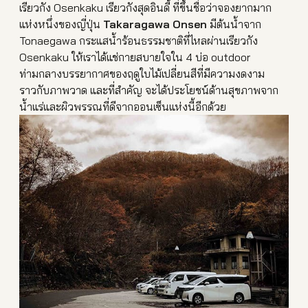
เรียวกัง Osenkaku เรียวกังสุดอินดี้ ที่ขึ้นชื่อว่าจองยากมาก
แห่งหนึ่งของญี่ปุ่น
Takaragawa Onsen
มีต้นน้ำจาก
Tonaegawa กระแสน้ำร้อนธรรมชาติที่ไหลผ่านเรียวกัง
Osenkaku ให้เราได้แช่กายสบายใจใน 4 บ่อ outdoor
ท่ามกลางบรรยากาศของฤดูใบไม้เปลี่ยนสีที่มีความงดงาม
ราวกับภาพวาด และที่สำคัญ จะได้ประโยชน์ด้านสุขภาพจาก
น้ำแร่และผิวพรรณที่ดีจากออนเซ็นแห่งนี้อีกด้วย