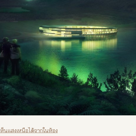
เห็นแสงเหนือได้จากในห้อง