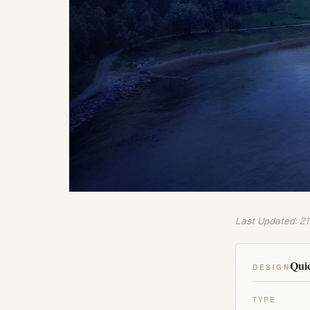
Last Updated: 21
Quic
DESIGN
TYPE