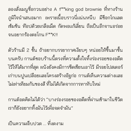
ลองสั่งเมนูชื่อกวนอย่าง A f**king god brownie ที่ทางร้าน
ภูมิใจนำเสนอมาก เพราะเนื้อบราวนี่แน่นหนึบ มีช็อกโกแลต
เข้มข้น ท๊อปด้วยเกลือเม็ด กัดพอแก้เลี่ยน ถือเป็นอีกจานอร่อย
จนอยากร้องตะโกน F**K!!
ตัวร้านมี 2 ชั้น ถ้าอยากบรรยากาศเงียบๆ หน่อยให้ขึ้นมาชั้น
บนครับ กานต์ชอบร้านนี้ตรงที่ความตั้งใจทิ้งร่องรอยของอดีต
ไว้ให้ได้มากที่สุด ผนังยังคงมีการขีดเขียนเอาไว้ มีรอยโปสเตอร์
เก่าบนปูนเปลือยและโครงสร้างอิฐก่อ กานต์เห็นความด่างและ
ไม่เท่าเทียมกันของสี ที่ไม่ได้เกิดจากการทาทับใหม่
กานต์อดคิดไม่ได้ว่า “บางร่องรอยของอดีตที่ผ่านเข้ามาในชีวิต
เราก็ยังอยากทิ้งมันไว้เพื่อจดจำมัน”
เป็นความเจ็บปวด … ที่งดงาม