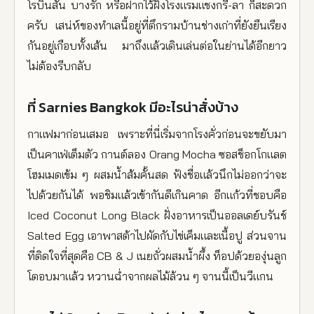
โรบินสัน บางรัก หรือฝากไว้ฝั่งโรงแรมแชงกรี-ลา ก็สะดวก
ครับ เสน่ห์ของทำเลนี้อยู่ที่ตึกรามบ้านช่างเก่าที่ยังยืนเรียง
กันอยู่เกือบทั้งเส้น มาถึงแล้วเดินเล่นต่อในย่านได้อีกยาว
ไม่ต้องรีบกลับ
ที่ Sarnies Bangkok มีอะไรน่าสั่งบ้าง
กาแฟมาก่อนเสมอ เพราะที่นี่เริ่มจากโรงคั่วก่อนจะขยับมา
เป็นคาเฟ่เต็มตัว กานต์ลอง Orang Mocha ซอสช็อกโกแลต
โฮมเมดเข้ม ๆ ผสมน้ำส้มคั้นสด ฟังชื่อแล้วนึกไม่ออกว่าจะ
ไปด้วยกันได้ พอชิมแล้วเข้ากันดีเกินคาด อีกแก้วที่ชอบคือ
Iced Coconut Long Black ฝั่งอาหารเป็นออลเดย์บรันช์
Salted Egg เอาพาสต้าไปผัดกับไข่เค็มและเนื้อปู ส่วนจาน
ที่ติดใจที่สุดคือ CB & J เนยถั่วผสมน้ำผึ้ง ท็อปด้วยองุ่นลูก
โตอบมาแล้ว หวานฉ่ำจากผลไม้ล้วน ๆ จานนี้เป็นวีแกน