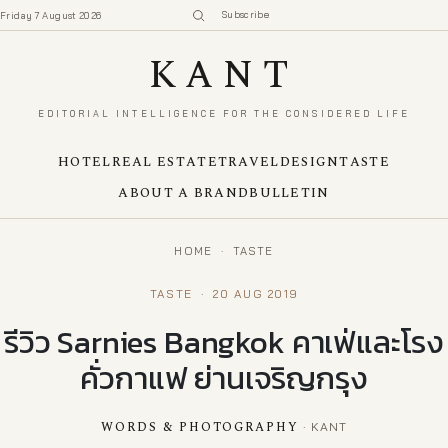
Subscribe
Friday 7 August 2026
KANT
EDITORIAL INTELLIGENCE FOR THE CONSIDERED LIFE
HOTEL
REAL ESTATE
TRAVEL
DESIGN
TASTE
ABOUT A BRAND
BULLETIN
HOME
·
TASTE
TASTE
·
20 AUG 2019
รีวิว Sarnies Bangkok คาเฟ่และโรง
คั่วกาแฟ ย่านเจริญกรุง
WORDS & PHOTOGRAPHY
· KANT