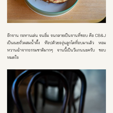
อีกจาน กะทานเล่น จนอิ่ม จนกลายเป็นจานที่ชอบ คือ CB&J
เป็นเนยถั่วผสมน้ำผึ้ง ท๊อปด้วยองุ่นลูกโตที่อบมาแล้ว หอม
หวานฉ่ำจากธรรมชาติมากๆ จานนี้เป็นวีแกนนะครับ ชอบ
หมดใจ