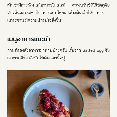
เห็นว่ามีการเพิ่มไลน์อาหารในสไตล์ คาเฟ่บรันช์ที่ใช้วัตถุดิบ
ท้องถิ่นและรสชาติอาหารแบบไทยมาเพิ่มเติมเพื่อให้อาหาร
แต่ละจาน มีความน่าสนใจยิ่งขึ้น
เมนูอาหารแนะนำ
กานต์ลองสั่งอาหารมาทานบ้างครับ เริ่มจาก Salted Egg ซึ่ง
เอาพาสต้าไปผัดกับไข่เค็มและเนื้อปู