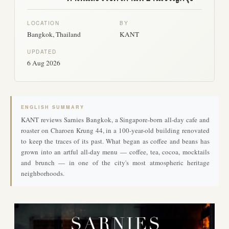
LOCATION
BY
Bangkok, Thailand
KANT
UPDATED
6 Aug 2026
ENGLISH SUMMARY
KANT reviews Sarnies Bangkok, a Singapore-born all-day cafe and
roaster on Charoen Krung 44, in a 100-year-old building renovated
to keep the traces of its past. What began as coffee and beans has
grown into an artful all-day menu — coffee, tea, cocoa, mocktails
and brunch — in one of the city's most atmospheric heritage
neighborhoods.