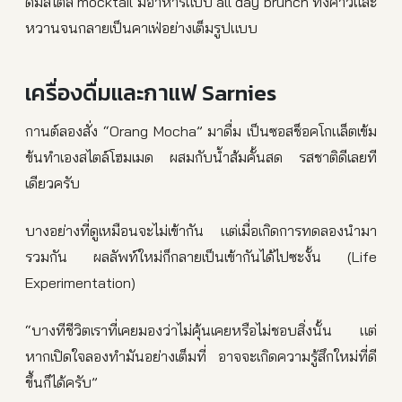
ดื่มสไตล์ mocktail มีอาหารแบบ all day brunch ทั้งคาวและ
หวานจนกลายเป็นคาเฟ่อย่างเต็มรูปแบบ
เครื่องดื่มและกาแฟ Sarnies
กานต์ลองสั่ง “Orang Mocha” มาดื่ม เป็นซอสช็อคโกแล็ตเข้ม
ข้นทำเองสไตล์โฮมเมด ผสมกับน้ำส้มคั้นสด รสชาติดีเลยที
เดียวครับ
บางอย่างที่ดูเหมือนจะไม่เข้ากัน แต่เมื่อเกิดการทดลองนำมา
รวมกัน ผลลัพท์ใหม่ก็กลายเป็นเข้ากันได้ไปซะงั้น (Life
Experimentation)
“บางทีชีวิตเราที่เคยมองว่าไม่คุ้นเคยหรือไม่ชอบสิ่งนั้น แต่
หากเปิดใจลองทำมันอย่างเต็มที่ อาจจะเกิดความรู้สึกใหม่ที่ดี
ขึ้นก็ได้ครับ”