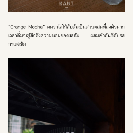
“Orange Mocha” ผมว่าโกโก้กับส้มเป็นส่วนผสมที่ลงตัวมาก
เวลาดื่มจะรู้สึกถึงความหอมของผลส้ม ผสมเข้ากันดีกับรส
กาแฟเข้ม