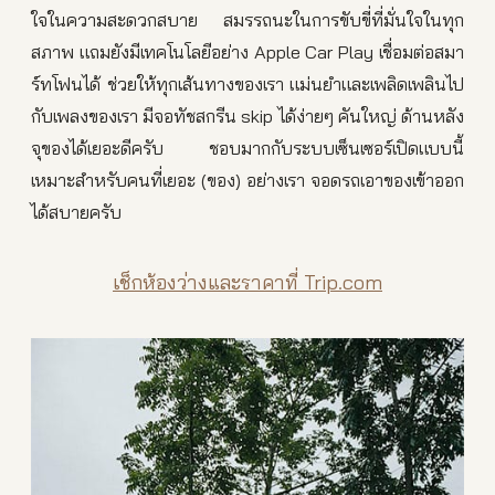
ใจในความสะดวกสบาย สมรรถนะในการขับขี่ที่มั่นใ
จในทุก
สภาพ แถมยังมีเทคโนโลยีอย่าง Apple Car Play เชื่อมต่อสมา
ร์ทโฟนได้ ช่วยให้ทุกเส้นทางของเรา แม่นยำและเพลิดเพลินไป
กับเพ
ลงของเรา มีจอทัชสกรีน skip ได้ง่ายๆ คันใหญ่ ด้านหลัง
จุของได้เยอะดีครับ
ชอบมากกับระบบเซ็นเซอร์เปิด
แบบนี้
เหมาะสำหรับคนที่เยอะ (ของ) อย่างเรา จอดรถเอาของเข้าออก
ได้สบายค
รับ
เช็กห้องว่างและราคาที่ Trip.com