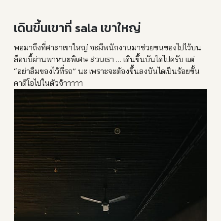
เดินขึ้นเขาที่ sala เขาใหญ่
พอมาถึงที่ศาลาเขาใหญ่ จะมีพนักงานมาช่วยขนของไปไว้บน
ล็อบบี้ผ่านพาหนะพิเศษ ส่วนเรา … เดินขึ้นบันไดไปครับ แต่
“อย่าลืมของไว้ที่รถ” นะ เพราะจะต้องขึ้นลงบันไดเป็นร้อยขั้น
คาดิโอไปในตัวจ้าาาาา