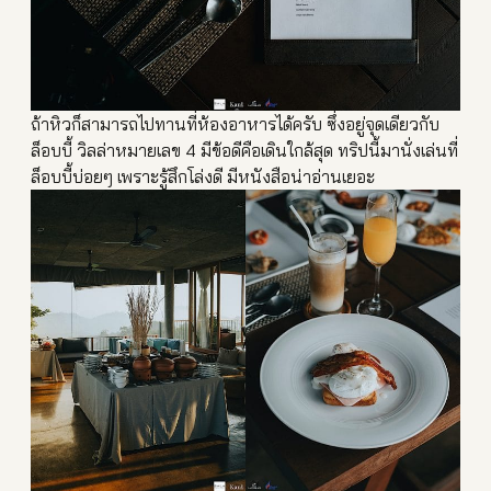
ถ้าหิวก็สามารถไปทานที่ห้องอาหารได้ครับ ซึ่งอยู่จุดเดียวกับ
ล็อบบี้ วิลล่าหมายเลข 4 มีข้อดีคือเดินใกล้สุด ทริปนี้มานั่งเล่นที่
ล็อบบี้บ่อยๆ เพราะรู้สึกโล่งดี มีหนังสือน่าอ่านเยอะ