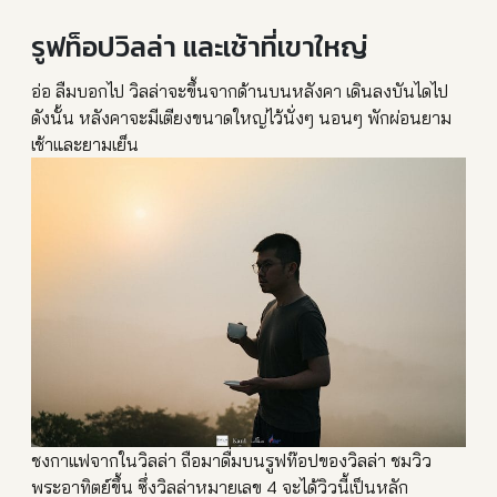
รูฟท็อปวิลล่า และเช้าที่เขาใหญ่
อ่อ ลืมบอกไป วิลล่าจะขึ้นจากด้านบนหลังค
า เดินลงบันไดไป
ดังนั้น หลังคาจะมีเตียงขนาดใหญ่ไว้
นั่งๆ นอนๆ พักผ่อนยาม
เช้าและยามเย็น
ชงกาแฟจากในวิลล่า ถือมาดื่มบนรูฟท๊อปของวิลล่
า ชมวิว
พระอาทิตย์ขึ้น ซึ่งวิลล่าหมายเลข 4 จะได้วิวนี้เป็นหลัก