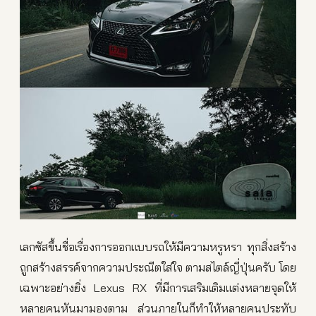
เลกซัสขึ้นชื่อเรื่องการออก
แบบรถให้มีความหรูหรา ทุกสิ่งสร้าง
ถูกสร้างสรรค์จ
ากความประณีตใส่ใจ ตามสไตล์ญี่ปุ่นครับ โดย
เฉพาะอย่างยิ่ง Lexus RX ที่มีการเสริมเติมแต่งหลายจ
ุดให้
หลายคนหันมามองตาม ส่วนภายในก็ทำให้หลายคนประท
ับ