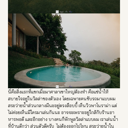
นี่คือสิ่งแรกที่แขกเมื่อมา
ศาลาเขาใหญ่ต้องทำ คือแช่น้ำให้
สบายใจอยู่ในวิ
ลล่าของตัวเอง โดยเฉพาะคนขับรถมาแบบผม
สระว่ายน้ำส่วนกลางมีนะอยู่ตรงล็อบบี้ เห็นวิวพาโนราม่า แต่
ไม่ค่อยเห็นมีใครมาเล่นกันนะ อาจจะเพราะอยู่ใกล้กับร้านอ
า
หารพอดี และอีกอย่าง บางคนก็พักพูลวิลล่าแบบผม เราเล่นน้ำ
ที่บ้านดีกว่า ส่วนตัวดีครับ ไม่ต้องออกไปไหน สระว่ายน้ำใน