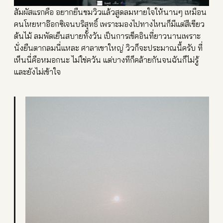
สัมผัสแรกคือ อยากยืนชมวิวแล้วสูดลมหายใจ
ให้นานๆ เหมือน
คนโหยหาอ๊อกซิเจนบริส
ุทธิ์ เพราะมองไปทางไหนก็มีแต่สีเ
ขียว
ต้นไม้ ลมพัดเย็นสบายทั้งวัน เป็นการเช็คอินที่ยาวนานเพร
าะ
นั่งยืนตากลมนี่แหละ ศาลาเขาใหญ่ วิวก็จะประมาณนี้ครับ ที่
เห็นนี่คือหมอกนะ ไม่ใช่ควัน แต่บางทีก็คล้ายกันจนฉันก็ไ
ม่รู้
และยังไม่เข้าใจ