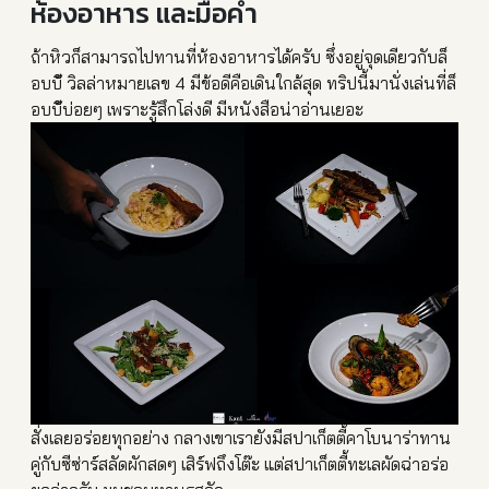
ห้องอาหาร และมื้อค่ำ
ถ้าหิวก็สามารถไปทานที่ห้องอาหารได้ครับ ซึ่งอยู่จุดเดียวกับล็
อบบี
้ วิลล่าหมายเลข 4 มีข้อดีคือเดินใกล้สุด ทริปนี้มานั่งเล่นที่ล็
อบบี
้บ่อยๆ เพราะรู้สึกโล่งดี มีหนังสือน่าอ่านเยอะ
สั่งเลยอร่อยทุกอย่าง กลางเขาเรายังมีสปาเก็ตตี้ค
าโบนาร่าทาน
คู่กับซีซ่าร์สล
ัดผักสดๆ เสิร์ฟถึงโต๊ะ แต่สปาเก็ตตี้ทะเลผัดฉ่าอร่
อ