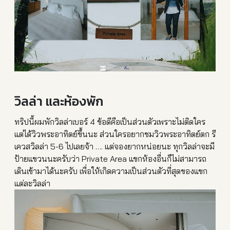
วิลล่า และห้องพัก
ทริปนี้ผมพักวิลล่าเบอร์ 4 ข้อดีคือเป็นส่วนตัวเพราะไม
่ติดใคร
แต่ได้วิวพระอาทิตย์ขึ้นนะ ส่วนใครอยากชมวิวพระอาทิตย์
ตก รี
เควสวิลล่า 5-6 ไปเลยจ้า …. แต่จองยากหน่อยนะ ทุกวิลล่าจะมี
ป้ายแขวนนะครั
บว่า Private Area แขกห้องอื่นก็ไม่สามารถ
เดิน
เข้ามาได้นะครับ เพื่อให้เกิดความเป็นส่วนตั
วที่สุดของแขก
แต่ละวิลล่า