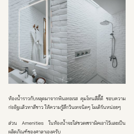
ห้องน้ำราวกับหลุดมาจากพินเทอเรส คุมโทนสีดี๊ดี ชอบความ
ก่ออิฐแล้วทาสีขาว ให้ความรู้สึกวินเทจนิดๆ โมเดิร์นหน่อยๆ
ส่วน Amenities ในห้องน้ำจะใส่ขวดเซรามิคเอาไว้และเป็น
ผลิตภัณฑ์ของศาลาเองครับ