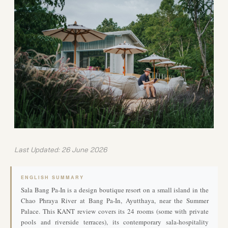
Last Updated: 26 June 2026
ENGLISH SUMMARY
Sala Bang Pa-In is a design boutique resort on a small island in the
Chao Phraya River at Bang Pa-In, Ayutthaya, near the Summer
Palace. This KANT review covers its 24 rooms (some with private
pools and riverside terraces), its contemporary sala-hospitality