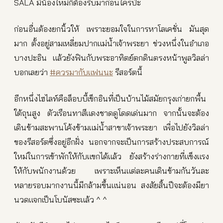
SALA มีน้องใหม่ก็ต้องรีบมาก่อนใครป่ะ
ก่อนอื่นต้องยกนิ้วให้ เพราะยอมใจในการหาโลเคชั่น มันสุด
มาก ตั้งอยู่สามเหลี่ยมปากแม่น้ำเจ้าพระยา ช่วงหนึ่งในอำเภอ
บางปะอิน แล้วยังฟินกับพระอาทิตย์ตกดินตรงหน้าพูลวิลล่า
บอกเลยว่า
#ควรมากับแฟนนะ
รีสอร์ตนี้
อีกหนึ่งไฮไลท์คือล็อบบี้เช็กอินที่เป็นบ้านไม้สมัยกรุงเก่ายกพื้น
ใต้ถุนสูง ตัวเรือนทาสีแดงชาดดูโดดเด่นมาก จากนั้นจะต้อง
เดินข้ามสะพานโค้งข้ามแม่น้ำสาขาเจ้าพระยา เพื่อไปยังวิลล่า
ของรีสอร์ตซึ่งอยู่อีกฝั่ง นอกจากจะเป็นการสร้างประสบการณ์
ใหม่ในการเข้าพักให้กับแขกได้แล้ว ยังสร้างร่างกายที่แข็งแรง
ให้กับพนักงานด้วย เพราะเห็นแต่ละคนเดินข้ามกันวันละ
หลายรอบมากงานนี้มีกล้ามขึ้นแน่นอน สงสัยสิ้นปีจะต้องมียา
นวดแจกเป็นโบนัสซะแล้ว ^ ^