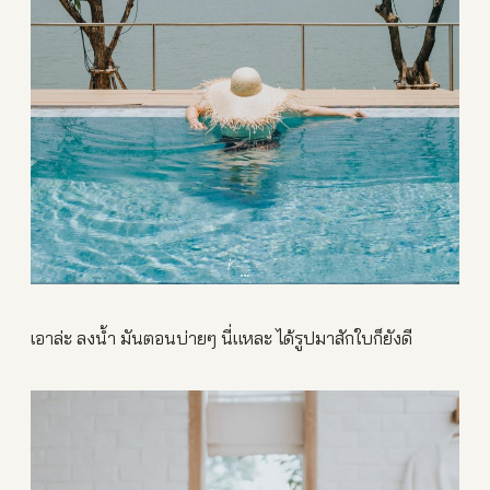
เอาล่ะ ลงน้ำ มันตอนบ่ายๆ นี่แหละ ได้รูปมาสักใบก็ยังดี