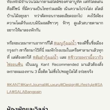
ห้องพักมีจำนวนไม่มากตามสไตล์ของศาลาบูทีค แต่ที่โดดเด่น
คือดีไซน์ ที่มีความเป็นไทยร่วมสมัย เน้นความโปร่งโล่ง สไตล์
บ้านไม้อยุธยา ทว่าตัดทอนรายละเอียดออกไป คงไว้เพียง
ความโมเดิร์นแบบมินิมอลสีขาวๆ ฟ้าๆ ดูแล้วสบายตามาก
อยากให้มาลองพักกัน
หรือจะแวะมาทานอาหารก็ได้
#เมนูกุ้งแม่น้ำ
ของดีขึ้นชื่อเมือง
กรุงเก่า เขาก็ยกมาไว้ที่นี่ ผมพักโรงแรมในเครือศาลามาแล้วทุก
ที่ แต่ต้องยกให้
#ต้มยำกุ้งแม่น้ำ
และ
#ข้าวกะเพราเนื้อวากิว
ไข่ออนเซ็น
เป็นเมนู Kant Recommended มาแล้วต้องสั่ง
เพราะผมเองทาน 3 มื้อติด ไม่เชื่อไปขอดูบิลได้ อร่อยจริง
#KANT
#KantJournal
#Luxury
#Design
#Lifestyle
#SA
LA
#SALABangpain
ห้องพักและวิลล่า