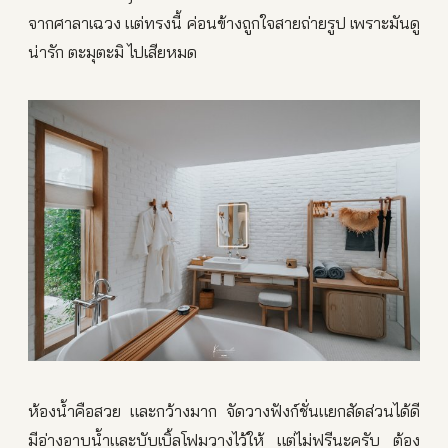
จากศาลาเฉวง แต่ทรงนี้ ค่อนข้างถูกใจสายถ่ายรูป เพราะมันดู
น่ารัก ตะมุตะมิ ไปเสียหมด
ห้องน้ำคือสวย และกว้างมาก จัดวางฟังก์ชั่นแยกสัดส่วนได้ดี
มีอ่างอาบน้ำและบับเบิ้ลโฟมวางไว้ให้ แต่ไม่ฟรีนะครับ ต้อง