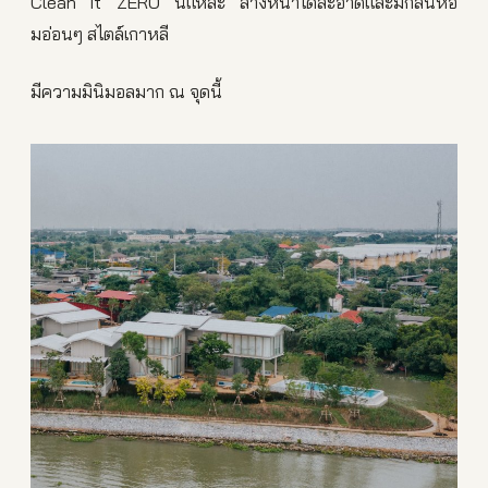
Clean it ZERO นี่แหละ ล้างหน้าได้สะอาดและมีกลิ่นหอ
มอ่อนๆ สไตล์เกาหลี
มีความมินิมอลมาก ณ จุดนี้