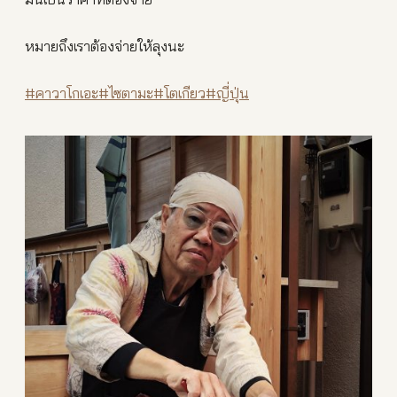
หมายถึงเราต้องจ่ายให้ลุงนะ
#คาวาโกเอะ
#ไซตามะ
#โตเกียว
#ญี่ปุ่น