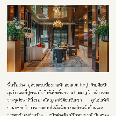
พื้นชั้นล่าง ปูด้วยกระเบื้องลายหินอ่อนแผ่นใหญ่ ซ้ายมือเป็น
มุมรับแขกที่ปูพรมทับอีกทีเพื่อเพิ่มความ Luxury โดยมีการจัด
วางชุดโซฟาที่นั่งขนาดใหญ่เอาไว้ต้อนรับแขก จุดไฮไลท์ที่
กานต์ชอบคือการออกแบบให้มีผนังกระจกทั้งหน้าบ้านและ
กระจกเข้ามุมด้านข้าง หน้าต่างเลือกใช้กรอบอะลูมิเนียมของ