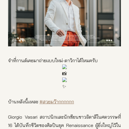
จำที่กานต์เคยมาถ่ายแบบใหม่-ดาวิกาได้ไหมครับ
บ้านหลังนี้แหละ
#สวยมว๊ากกกกกก
Giorgio Vasari สถาปนิกและนักเขียนชาวอิตาลีในศตวรรษที่
16 ได้บันทึกชีวิตของศิลปินยุค Renaissance ผู้ยิ่งใหญ่ไว้ใน