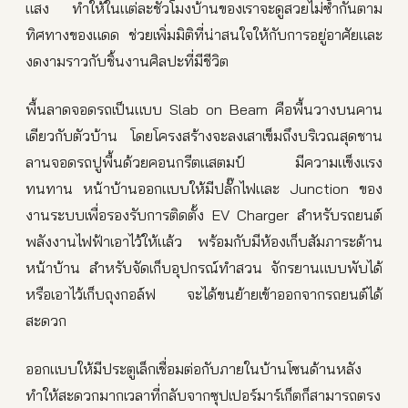
แสง ทำให้ในแต่ละชั่วโมงบ้านของเราจะดูสวยไม่ซ้ำกันตาม
ทิศทางของแดด ช่วยเพิ่มมิติที่น่าสนใจให้กับการอยู่อาศัยและ
งดงามราวกับชิ้นงานศิลปะที่มีชีวิต
พื้นลาดจอดรถเป็นแบบ Slab on Beam คือพื้นวางบนคาน
เดียวกับตัวบ้าน โดยโครงสร้างจะลงเสาเข็มถึงบริเวณสุดชาน
ลานจอดรถปูพื้นด้วยคอนกรีตแสตมป์ มีความแข็งแรง
ทนทาน หน้าบ้านออกแบบให้มีปลั๊กไฟและ Junction ของ
งานระบบเพื่อรองรับการติดตั้ง EV Charger สำหรับรถยนต์
พลังงานไฟฟ้าเอาไว้ให้แล้ว พร้อมกับมีห้องเก็บสัมภาระด้าน
หน้าบ้าน สำหรับจัดเก็บอุปกรณ์ทำสวน จักรยานแบบพับได้
หรือเอาไว้เก็บถุงกอล์ฟ จะได้ขนย้ายเข้าออกจากรถยนต์ได้
สะดวก
ออกแบบให้มีประตูเล็กเชื่อมต่อกับภายในบ้านโซนด้านหลัง
ทำให้สะดวกมากเวลาที่กลับจากซุปเปอร์มาร์เก็ตก็สามารถตรง