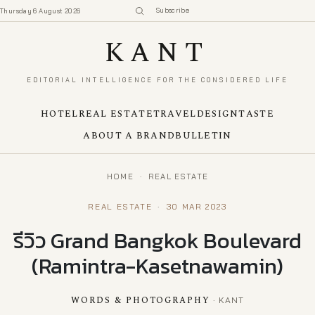
Subscribe
Thursday 6 August 2026
KANT
EDITORIAL INTELLIGENCE FOR THE CONSIDERED LIFE
HOTEL
REAL ESTATE
TRAVEL
DESIGN
TASTE
ABOUT A BRAND
BULLETIN
HOME
·
REAL ESTATE
REAL ESTATE
·
30 MAR 2023
รีวิว Grand Bangkok Boulevard
(Ramintra-Kasetnawamin)
WORDS & PHOTOGRAPHY
· KANT