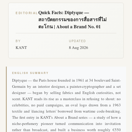
Quick Facts: Diptyque —
EDITORIAL
สถาปัตยกรรมของการสื่อสารที่ไม่
ตะโกน | About a Brand No. 01
BY
UPDATED
KANT
8 Aug 2026
ENGLISH SUMMARY
Diptyque — the Paris house founded in 1961 at 34 boulevard Saint-
Germain by an interior designer, a painter-cryptographer and a set
designer — began by selling fabrics and English curiosities, not
scent. KANT reads its rise as a masterclass in refusing to shout: no
celebrities, no paid campaigns, an oval logo drawn from a 1963
textile and 'dancing letters' borrowed from wartime code-breaking.
The first entry in KANT's About a Brand series — a study of how a
niche-perfumery pioneer turned communication into invitation
rather than broadcast, and built a business worth roughly €550