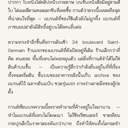
ปากกา ใบหนึ่งใส่คลิปหนีบกระดาษ บนชั้นหนังสือมีอยู่สามสี่
ใบ ไล่เฉดสีตามคอลเลกชันที่เคยซื้อ กานต์ว่าตรงนี้แหละคือจุด
ที่น่าสนใจที่สุด — แบรนด์ที่ของใช้แล้วยังไม่ถูกทิ้ง แบรนด์ที่
ภาชนะเปล่ายังมีสิทธิ์อยู่บนโต๊ะคนอื่นต่อ
ความทรงจำอีกชิ้นคือการเดินเข้า 34 boulevard Saint-
Germain ร้านแรกของแบรนด์ที่ยังเปิดอยู่ที่เดิม ร้านเล็กกว่าที่
คิด คนเยอะ พื้นที่แทบไม่พอหมุนตัว แต่สิ่งที่กานต์จำได้ไม่ใช่
สินค้าบนชั้น — เป็นความรู้สึกว่ากำลังยืนอยู่ในที่ที่เรื่อง
ทั้งหมดเริ่มต้น ชั้นบนของอาคารหลังนั้นเก็บ archive ของ
แบรนด์ไว้ ฉลากต้นฉบับ ขวดรุ่นแรก ภาพร่างลายมือของผู้ก่อ
ตั้ง
กานต์เขียนบทความนี้เพราะคำถามที่ค้างอยู่ในใจมานาน —
ทำไมแบรนด์ที่แทบไม่โฆษณา ไม่ใช้พรีเซนเตอร์ ขายเทียน
กระปุกเล็กในราคาสองพันกว่าบาท ถึงทำให้คนทั้งโลกจดจำ