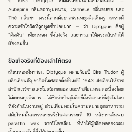
ปี 1963 Diptyque เปิดตัวเทียนหอมสามกลิ่นแรก —
Aubépine กลิ่นดอกพุ่มหนาม, Cannelle กลิ่นอบเชย และ
Thé กลิ่นชา ตรงนี้กานต์อยากชวนหยุดคิดสักครู่ เพราะมี
ความเข้าใจผิดที่ถูกพูดซ้ำบ่อยมาก — ว่า Diptyque คือผู้
“คิดค้น” เทียนหอม ซึ่งไม่จริง และการเล่าให้ตรงกลับทำให้
เรื่องคมขึ้น
ข้อเท็จจริงที่ต้องเล่าให้ตรง
เทียนหอมมีมาก่อน Diptyque หลายร้อยปี Cire Trudon ผู้
ผลิตเทียนสัญชาติฝรั่งเศสก่อตั้งตั้งแต่ปี 1643 ส่งเทียนให้ราช
สำนักแวร์ซายและโบสถ์มาตลอด และทำเทียนหอมต่อเนื่องโดย
ไม่เคยหยุดกิจการ — ได้ชื่อว่าเป็นผู้ผลิตขี้ผึ้งที่เก่าแก่ที่สุดในโลก
ที่ยังดำเนินงานอยู่ ส่วนเทียนหอมในความหมายอุตสาหกรรม
สมัยใหม่นั้นแพร่หลายจริงในศตวรรษที่ 19 หลังการค้นพบ
paraffin wax จากปิโตรเลียม ที่ทำให้ผู้ผลิตทดลองผสม
น้ำหอมลงในขี้ผึ้งได้สะดวกขึ้น