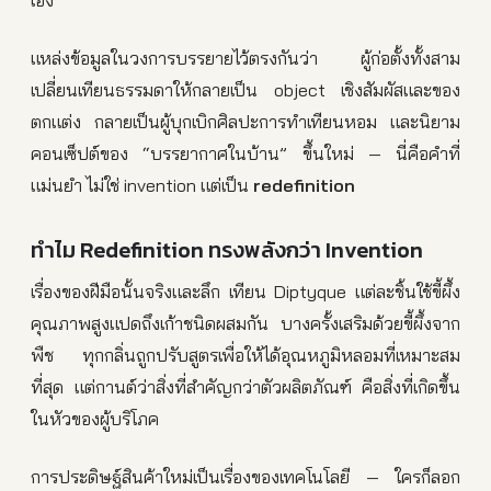
แหล่งข้อมูลในวงการบรรยายไว้ตรงกันว่า ผู้ก่อตั้งทั้งสาม
เปลี่ยนเทียนธรรมดาให้กลายเป็น object เชิงสัมผัสและของ
ตกแต่ง กลายเป็นผู้บุกเบิกศิลปะการทำเทียนหอม และนิยาม
คอนเซ็ปต์ของ “บรรยากาศในบ้าน” ขึ้นใหม่ — นี่คือคำที่
แม่นยำ ไม่ใช่ invention แต่เป็น
redefinition
ทำไม Redefinition ทรงพลังกว่า Invention
เรื่องของฝีมือนั้นจริงและลึก เทียน Diptyque แต่ละชิ้นใช้ขี้ผึ้ง
คุณภาพสูงแปดถึงเก้าชนิดผสมกัน บางครั้งเสริมด้วยขี้ผึ้งจาก
พืช ทุกกลิ่นถูกปรับสูตรเพื่อให้ได้อุณหภูมิหลอมที่เหมาะสม
ที่สุด แต่กานต์ว่าสิ่งที่สำคัญกว่าตัวผลิตภัณฑ์ คือสิ่งที่เกิดขึ้น
ในหัวของผู้บริโภค
การประดิษฐ์สินค้าใหม่เป็นเรื่องของเทคโนโลยี — ใครก็ลอก