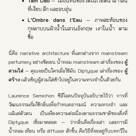
Tam Dao
— ไม้จันทน์ของวัดในเวียดนาม กลิ่น
ที่เงียบ ลึก และอบอุ่น
L’Ombre dans l’Eau
— ภาพสะท้อนของ
กุหลาบบนผิวน้ำในสวนอังกฤษ เงาในน้ำ ตาม
ชื่อ
นี่คือ narrative architecture ที่แตกต่างจาก mainstream
perfumery อย่างชัดเจน น้ำหอม mainstream เล่าเรื่องของ
ผู้
สวมใส่
— คุณจะเป็นใครเมื่อใช้มัน Diptyque เล่าเรื่องของ
ผู้
สร้าง
แล้วเชิญผู้สวมใส่เข้าไปอยู่ในความทรงจำนั้นด้วยกัน
Laurence Semichon ซีอีโอคนปัจจุบันอธิบายไว้ว่า การที่
วัฒนธรรมเริ่มใช้กลิ่นเพื่อกำหนดอารมณ์ ความทรงจำ และ
แม้แต่ตัวตน เป็นเพียงความต่อเนื่องตามธรรมชาติของสิ่งที่
Diptyque เชื่อมาตลอด — ว่ากลิ่นคือเรื่องเล่า และการมี
น้ำหอม เทียน หรือ diffuser สักชิ้น คือวิธีที่จะอยู่กับบทกวีใน