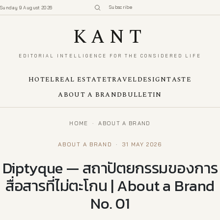
Subscribe
Sunday 9 August 2026
KANT
EDITORIAL INTELLIGENCE FOR THE CONSIDERED LIFE
HOTEL
REAL ESTATE
TRAVEL
DESIGN
TASTE
ABOUT A BRAND
BULLETIN
HOME
·
ABOUT A BRAND
ABOUT A BRAND
·
31 MAY 2026
Diptyque — สถาปัตยกรรมของการ
สื่อสารที่ไม่ตะโกน | About a Brand
No. 01