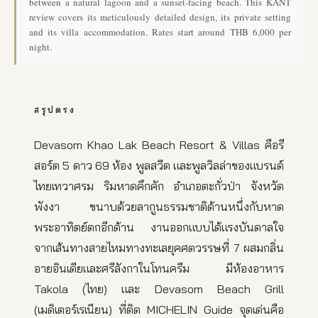
between a natural lagoon and a sunset-facing beach. This KANT
review covers its meticulously detailed design, its private setting
and its villa accommodation. Rates start around THB 6,000 per
night.
สรุปตรง
Devasom Khao Lak Beach Resort & Villas คือรี
สอร์ต 5 ดาว 69 ห้อง พูลสวีต และพูลวิลล่าของแบรนด์
ไทยเทวาศรม ริมหาดคึกคัก อำเภอตะกั่วป่า จังหวัด
พังงา ขนาบด้วยลากูนธรรมชาติด้านหนึ่งกับหาด
พระอาทิตย์ตกอีกด้าน งานออกแบบได้แรงบันดาลใจ
จากเส้นทางสายไหมทางทะเลยุคศตวรรษที่ 7 ผสมกลิ่น
อายอินเดียและศรีลังกาในโทนครีม มีห้องอาหาร
Takola (ไทย) และ Devasom Beach Grill
(เมดิเตอร์เรเนียน) ที่ติด MICHELIN Guide จุดเด่นคือ