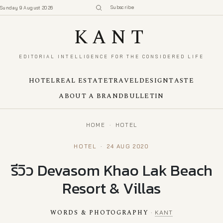
Subscribe
Sunday 9 August 2026
KANT
EDITORIAL INTELLIGENCE FOR THE CONSIDERED LIFE
HOTEL
REAL ESTATE
TRAVEL
DESIGN
TASTE
ABOUT A BRAND
BULLETIN
HOME
·
HOTEL
HOTEL
·
24 AUG 2020
รีวิว Devasom Khao Lak Beach
Resort & Villas
WORDS & PHOTOGRAPHY
·
KANT