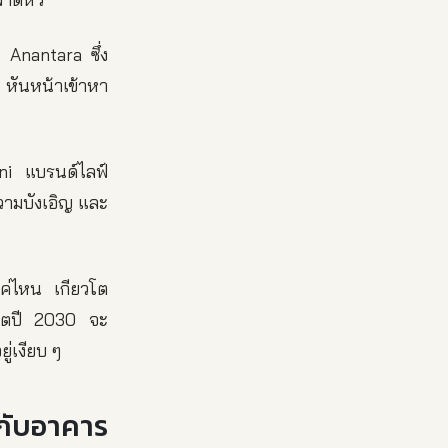
อ Anantara ซึ่ง
 หันหน้าเข้าหา
ani แบรนด์ไลฟ์
ความบังเอิญ และ
แค่ไหน เกียวโต
ียวโตปี 2030 จะ
ู่เงียบ ๆ
 กับอาคาร