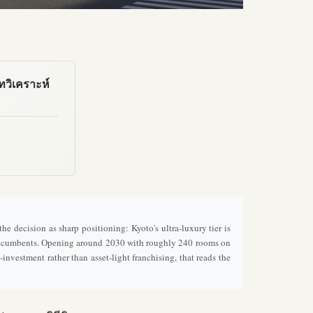
ทวิเคราะห์
 decision as sharp positioning: Kyoto's ultra-luxury tier is
 incumbents. Opening around 2030 with roughly 240 rooms on
nvestment rather than asset-light franchising, that reads the