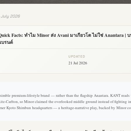
 July 2026
Quick Facts: ทำไม Minor ส่ง Avani มาเกียวโต ไม่ใช่ Anantara | บ
แบรนด์
UPDATED
21 Jul 2026
imble premium-lifestyle brand — rather than the flagship Anantara. KANT reads the
itz-Carlton, so Minor claimed the overlooked middle ground instead of fighting
rmer Kyoto Shimbun headquarters — a heritage-narrative play, backed by Minor co-i