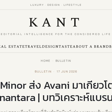
LUXURY · DESIGN · LIFESTYLE
KANT
EDITORIAL INTELLIGENCE FOR THE CONSIDERED LIFE
EAL ESTATE
TRAVEL
DESIGN
TASTE
ABOUT A BRAND
HOME
·
BULLETIN
BULLETIN
·
17 JUN 2026
Minor ส่ง Avani มาเกียวโต 
nantara | บทวิเคราะห์แบรน