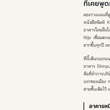
ที่เคยพู
ลองวางแผนที่
หนังสือพิมพ์ 
อาคารใหม่ฝั่ง
Nijo เชื่อมตร
ยากขึ้นทุกปี เ
ทีนี้เดินบนถน
อาคาร Shinpu
คือที่ทำการบร
แรกของเมือง ก
สามชั้นเดิมไว้
อาคารหน