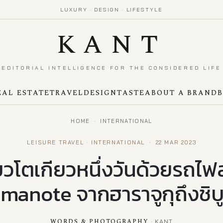
LUXURY · DESIGN · LIFESTYLE
KANT
EDITORIAL INTELLIGENCE FOR THE CONSIDERED LIFE
EAL ESTATE
TRAVEL
DESIGN
TASTE
ABOUT A BRAND
HOME
·
INTERNATIONAL
LEISURE TRAVEL · INTERNATIONAL
·
22 MAR 2023
่ยวโตเกียวหนึ่งวันด้วยรถไ
manote จากฮาราจูกุถึงชิบู
WORDS & PHOTOGRAPHY
·
KANT