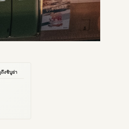
ึงชิบูย่า