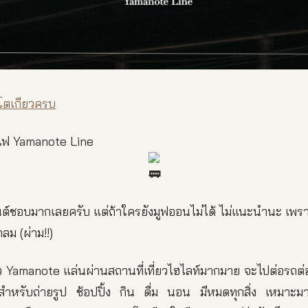
วโตเกียวครบ
รถไฟ Yamanote Line
กานต์ชอบมากเลยครับ แต่ถ้าใครยังมูฟออนไม่ได้ ไม่แนะนำนะ เพรา
ลม (ผ่าม!!)
ว Yamanote แล่นผ่านสถานที่เที่ยวไฮไลท์มากมาย จะไปต่อรถต่อ
ที่สำหรับถ่ายรูป ช้อปปิ้ง กิน ดื่ม นอน มีหมดทุกสิ่ง เหมาะ