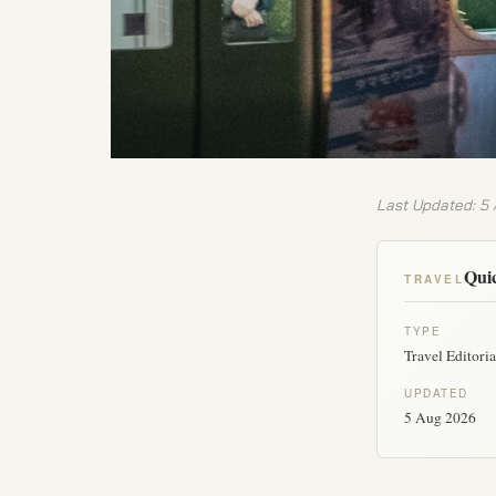
Last Updated: 5
Quic
TRAVEL
TYPE
Travel Editoria
UPDATED
5 Aug 2026