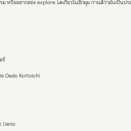
 หรืออยากลอง explore โตเกียวในอีกมุม กานต์ว่ามันเป็นประ
อร์
ทจ Oedo Kottoichi
ะ Ueno