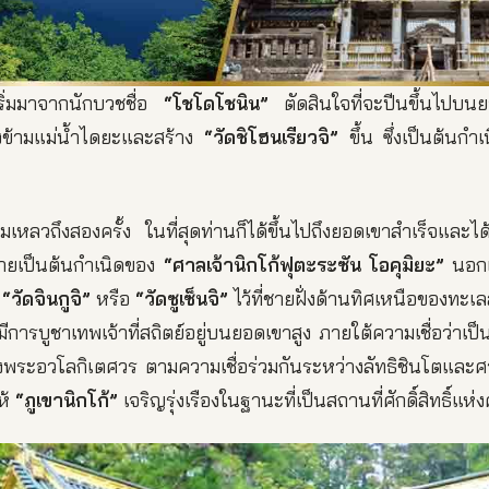
ิเริ่มมาจากนักบวชชื่อ
“โชโดโชนิน”
ตัดสินใจที่จะปีนขึ้นไปบน
งข้ามแม่น้ำไดยะและสร้าง
“วัดชิโฮนเรียวจิ”
ขึ้น ซึ่งเป็นต้นก
เหลวถึงสองครั้ง ในที่สุดท่านก็ได้ขึ้นไปถึงยอดเขาสำเร็จและได้
ยเป็นต้นกำเนิดของ
“ศาลเจ้านิกโก้ฟุตะระซัน โอคุมิยะ”
นอกเ
ง
“วัดจินกูจิ”
หรือ
“วัดซูเซ็นจิ”
ไว้ที่ชายฝั่งด้านทิศเหนือของทะเลส
ึงมีการบูชาเทพเจ้าที่สถิตย์อยู่บนยอดเขาสูง ภายใต้ความเชื่อว่าเป
พระอวโลกิเตศวร ตามความเชื่อร่วมกันระหว่างลัทธิชินโตและ
ห้
“ภูเขานิกโก้”
เจริญรุ่งเรืองในฐานะที่เป็นสถานที่ศักดิ์สิทธิ์แห