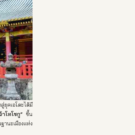
่ยุคเอโดะได้มี
จ้าโทโชกู”
ขึ้น
นฐานะเมืองแห่ง