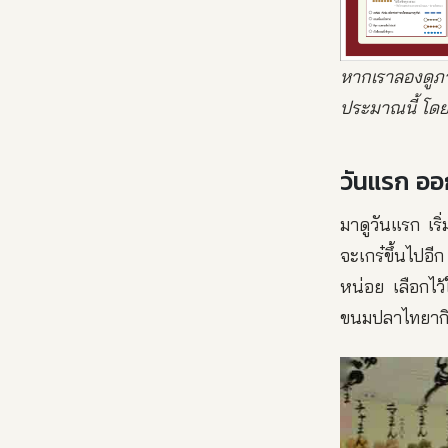
หากเราลองดูภ
ประมาณนี้ โดยจ
วันแรก ออ
มาดูวันแรก เร
จะเกร๋ขึ้นไปอ
หน่อย เลือกไว
ขนมปลาไทยาก