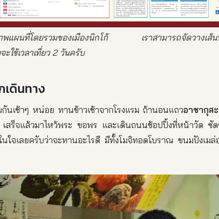
าพแผนที่โดยรวมของเมืองนิกโก้ เราสามารถจัดวางเส้นทาง
ะใช้เวลาเที่ยว 2 วันครับ
กเดินทาง
ิ่มกันเช้าๆ หน่อย ทานข้าวเช้าจากโรงแรม ถ้านอนแถว
อาซากุสะ
ีก เสร็จแล้วมาไหว้พระ ขอพร และเดินถนนช้อปปิ้งที่หน้าวัด ซั
้ในใจเลยครับว่าจะทานอะไรดี มีทั้งโมจิทอดโบราณ ขนมปังเมล่
ิ