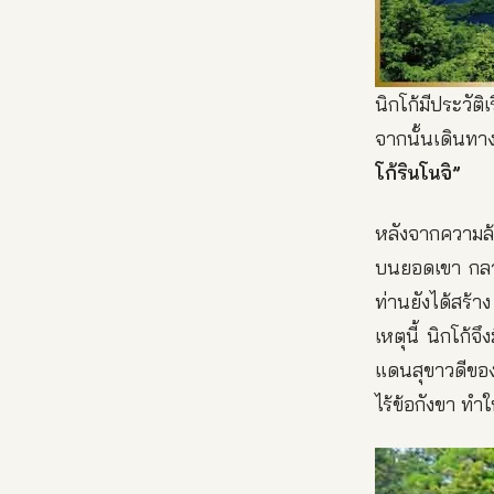
นิกโก้มีประวัต
จากนั้นเดินทา
โก้รินโนจิ”
หลังจากความล้ม
บนยอดเขา กลา
ท่านยังได้สร้า
เหตุนี้ นิกโก้จ
แดนสุขาวดีของ
ไร้ข้อกังขา ทำใ