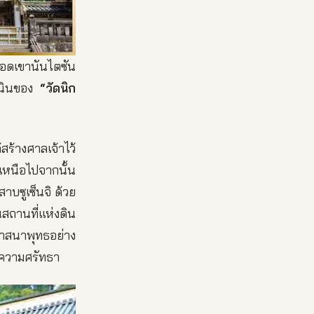
ยอดเขานันไตซัน
ำเนินของ
“วัดนิก
สร้างศาลเจ้าไว้
หนือไปจากนั้น
าบซูเซ็นจิ ด้วย
็นสถานที่แห่งดิน
ศาสนาพุทธอย่าง
่งความศรัทธา