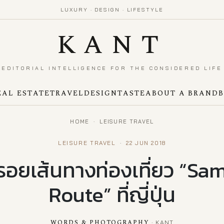
LUXURY · DESIGN · LIFESTYLE
KANT
EDITORIAL INTELLIGENCE FOR THE CONSIDERED LIFE
EAL ESTATE
TRAVEL
DESIGN
TASTE
ABOUT A BRAND
HOME
·
LEISURE TRAVEL
LEISURE TRAVEL
·
22 JUN 2018
อยเส้นทางท่องเที่ยว “Sa
Route” ที่ญี่ปุ่น
WORDS & PHOTOGRAPHY
· KANT