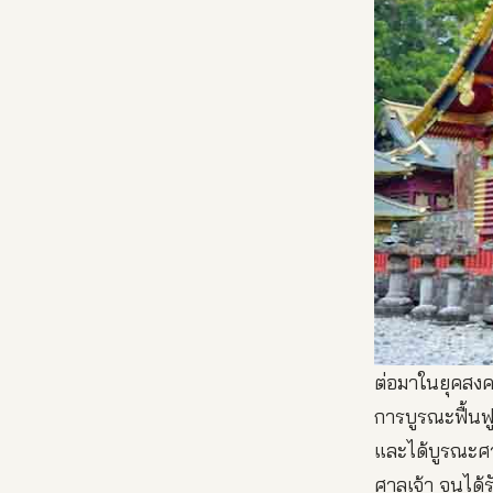
ต่อมาในยุคสงค
การบูรณะฟื้นฟู
และได้บูรณะศา
ศาลเจ้า จนได้