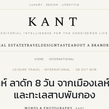
LUXURY · DESIGN · LIFESTYLE
KANT
EDITORIAL INTELLIGENCE FOR THE CONSIDERED LIFE
EAL ESTATE
TRAVEL
DESIGN
TASTE
ABOUT A BRAND
HOME
·
INTERNATIONAL
LEISURE TRAVEL · INTERNATIONAL
·
06 OCT 2018
ลห์ ลาดัก 8 วัน จากเมืองเลห์ส
และทะเลสาบพันกอง
WORDS & PHOTOGRAPHY
· KANT