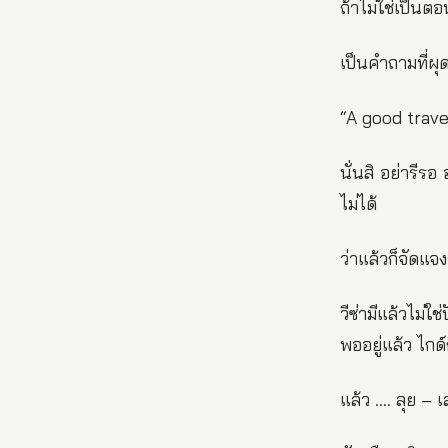
ถ้าไม่ใช่เป็นตอ
เป็นคำถามที่ผุ
“A
good travel
นั่นสิ อย่ารีร
ไม่ได้
ว่าแล้วก็จัดแจง
วีซ่ามีแล้วไม่ใ
พออยู่แล้ว ไก
แล้ว …. ลุย – เ