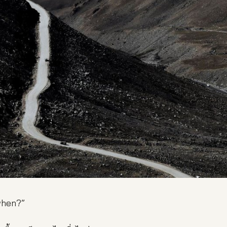
when?”