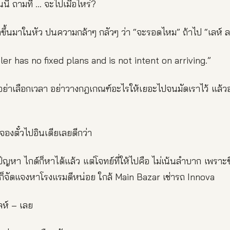
นนี้ ถามที … จะไปเมื่อไหร่?
ดขึ้นมาในหัว ปนความกล้าๆ กลัวๆ ว่า “จะรอดไหม” ถ้าไป “เลห์ ล
er has no fixed plans and is not intent on arriving.”
อ อย่าเลือกเวลา อย่าวางกฎเกณฑ์อะไรให้เยอะไปจนมัดเราไว้ แล้
จองตั๋วไปอินเดียเลยดีกว่า
ช่ปัญหา ไกด์ก็หาได้แล้ว แต่โจทย์ที่ให้ไปคือ ไม่เน้นลำบาก เพราะ
ด์ก็จัดแจงหาโรงแรมดีหน่อย ใกล้ Main Bazar เช่ารถ Innova
ลห์ – เลย