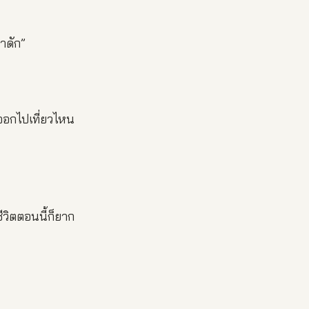
าดัก”
วออกไปเที่ยวไหน
ชีวิตตอนนี้ก็ยาก