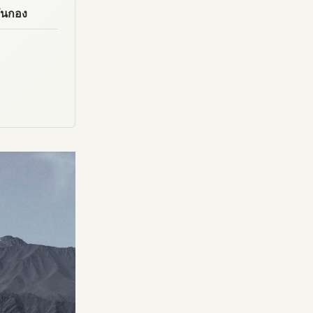
พันกอง