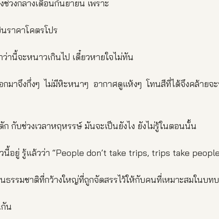
างช่วงกลางเดือนกันยายน เพราะ
่องบินราคาโคตรโปร
ากว่านี้จะหนาวเกินไป เดี๋ยวหายใจไม่ทัน
ออกมาจึงกึ่งๆ ไม่มีหิะหนาๆ อากาศดูแห้งๆ โทนสีที่ได้จึงคล้ายจ
าดัก กับช่วงเวลาหฤหรรษ์ มันจะเป็นยังไง ยังไม่รู้ในตอนนั้น
วิวนี้อยู่ รู้แล้วว่า “People don’t take trips, trips take people
ียนธรรมชาติที่กว้างใหญ่ที่ถูกจัดสรรไว้ให้กับคนที่เหมาะสมในบทบ
นกัน