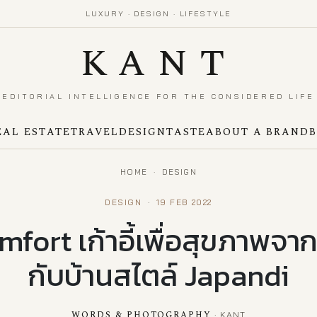
LUXURY · DESIGN · LIFESTYLE
KANT
EDITORIAL INTELLIGENCE FOR THE CONSIDERED LIFE
EAL ESTATE
TRAVEL
DESIGN
TASTE
ABOUT A BRAND
HOME
·
DESIGN
DESIGN
·
19 FEB 2022
fort เก้าอี้เพื่อสุขภาพจาก
กับบ้านสไตล์ Japandi
WORDS & PHOTOGRAPHY
· KANT