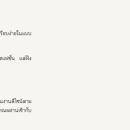
เรียบง่ายในแบบ
ฮแฟชั่น แต่ฟัง
ป็นงานดีไซน์ตาม
าณผสานเข้ากับ