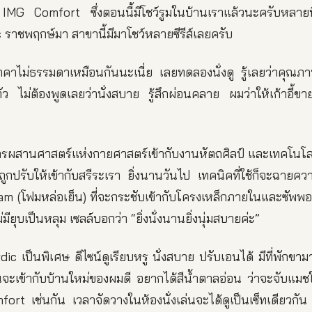
อ IMG Comfort ซึ่งตอนนี้มีโชว์รูมในบ้านเราแล้วนะครับหลายที
 ราชพฤกษ์มา สาขานี้มีมาโชว์หลายซีรีส์เลยครับ
าคาไม่ธรรมดาเหมือนกันนะเนี่ย เลยทดลองนั่งดู รู้เลยว่าคุณภ
งตัว ไม่ต้องพูดเลยว่านั่งสบาย รู้สึกผ่อนคลาย ผมว่าให้เก้าอี้ขาย
สานศาสตร์แห่งกายศาสตร์เข้ากับงานหัตถศิลป์ และเทคโนโลยี
ะถูกปรับให้เข้ากับสรีระเรา ยิ่งนานวันไป เทคนิคที่ใช้ก็จะฉายค
m (โฟมหล่อเย็น) ที่จะกระชับเข้ากับโครงเหล็กภายในและซัพพอ
ม่มียุบเป็นหลุม เซลล์บอกว่า “ยิ่งนั่งนานยิ่งนุ่มสบายค่ะ”
ic เป็นพิเศษ ดีไซน์ดูเรียบหรู นั่งสบาย ปรับเอนได้ มีที่พักขามา
หนจะเข้ากับบ้านใหม่ของผมดี อยากได้สีน้ำตาลอ่อน ว่าจะจับแมชให
t เช่นกัน เวลาจัดวางในห้องนั่งเล่นจะได้ดูเป็นเซ็ทเดียวกัน 