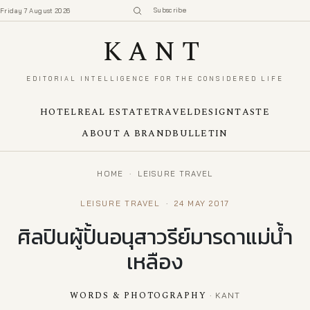
Subscribe
Friday 7 August 2026
KANT
EDITORIAL INTELLIGENCE FOR THE CONSIDERED LIFE
HOTEL
REAL ESTATE
TRAVEL
DESIGN
TASTE
ABOUT A BRAND
BULLETIN
HOME
·
LEISURE TRAVEL
LEISURE TRAVEL
·
24 MAY 2017
ศิลปินผู้ปั้นอนุสาวรีย์มารดาแม่น้ำ
เหลือง
WORDS & PHOTOGRAPHY
· KANT