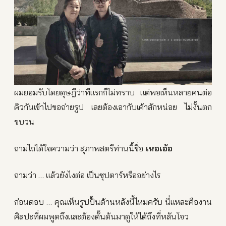
ผมยอมรับโดยดุษฎีว่าทีแรกก็ไม่ทราบ แต่พอเห็นหลายคนต่อ
คิวกันเข้าไปขอถ่ายรูป เลยต้องเอากับเค้าสักหน่อย ไม่งั้นตก
ขบวน
ถามไถ่ได้ใจความว่า สุภาพสตรีท่านนี้ชื่อ
เหอเอ้อ
ถามว่า … แล้วยังไงต่อ เป็นซุปตาร์หรืออย่างไร
ก่อนตอบ … คุณเห็นรูปปั้นด้านหลังนี้ไหมครับ นี่แหละคืองาน
ศิลปะที่ผมพูดถึงและต้องดั้นด้นมาดูให้ได้ถึงที่หลันโจว