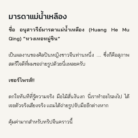
มารดาแม่น้ำเหลือง
ชื่อ อนุสาวรีย์มารดาแม่น้ำเหลือง (Huang He Mu
Qing) “หวงเหอหมู่ชิน”
เป็นผลงานของศิลปินหญิงชาวจีนท่านหนึ่ง …. ซึ่งก็คือสุภาพ
สตรีใจดีที่ผมขอถ่ายรูปด้วยนี่แหละครับ
เซอร์ไพรส์!!
ตกใจทันทีที่รู้ความจริง มือไม้สั่นงันงก นี่เราทำอะไรลงไป ได้
เจอตัวจริงเสียงจริง แถมได้ถ่ายรูปจับมืออีกต่างหาก
คุ้มค่ามากสำหรับทริปจีนคราวนี้