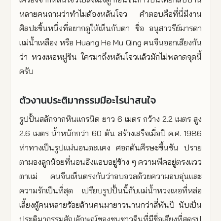
หลายคนถามว่าทำไมต้องหลันโจว คำตอบคือที่นี่มีงาน
ศิลปะชิ้นหนึ่งที่อยากดูให้เห็นกับตา ชื่อ อนุสาวรีย์มารดา
แม่น้ำเหลือง หรือ Huang He Mu Qing คนจีนออกเสียงกัน
ว่า หวงเหอหมู่ชิน ใครมาถึงหลันโจวแล้วมักไม่พลาดจุดนี้
ครับ
ตัวงานประติมากรรมมีอะไรน่าสนใจ
รูปปั้นสลักจากหินแกรนิต ยาว 6 เมตร กว้าง 2.2 เมตร สูง
2.6 เมตร น้ำหนักกว่า 60 ตัน สร้างเสร็จเมื่อปี ค.ศ. 1986
ท่าทางเป็นรูปแม่นอนตะแคง ศอกดันศีรษะขึ้นชัน ปราย
ตามองลูกน้อยที่นอนอิงแอบอยู่ข้าง ๆ ความพีคอยู่ตรงแวว
ตาแม่ คนจีนเห็นตรงกันว่าอบอวลด้วยความอบอุ่นและ
ความรักเป็นที่สุด เปรียบรูปปั้นนี้กับแม่น้ำหวงเหอที่หล่อ
เลี้ยงผู้คนหลายร้อยล้านคนมายาวนานกว่าสี่พันปี นับเป็น
ประติมากรรมสัญลักษณ์ของชนชาวจีนที่มีชื่อเสียงที่สุดรูป