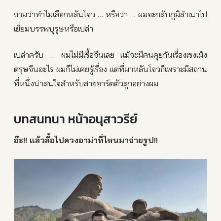
ถามว่าทำไมเลือกหลันโจว … หรือว่า … ผมจะกลับภูมิลำเนาไป
เยี่ยมบรรพบุรุษหรือเปล่า
เปล่าครับ … ผมไม่มีเชื้อจีนเลย แม้จะมีคนคุยกันเรื่องเชงเม้ง
ตรุษจีนอะไร ผมก็ไม่เคยรู้เรื่อง แต่ที่มาหลันโจวก็เพราะมีสถาน
ที่หนึ่งน่าสนใจสำหรับสายอาร์ตตัวลูกอย่างผม
บทสนทนา หน้าอนุสาวรีย์
อ๊ะ!! แล้วลื้อไปควงอาม่าที่ไหนมาถ่ายรูป!!