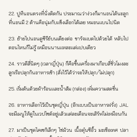
22. ปูทีนอนตรงที่นั่งติดกัน ประมาณว่าง่วงก็มานอนได้นะลูก
ที่นอนมี 2 ด้านคือนุ่มกับแข็งเลือกได้เลย หมอนแบนไปนิด
23. ย้ายไปนอนดูซีรีย์บนเตียงต่อ ชาร์จแบตไปด้วยได้ หลับไป
ตอนไหนก็ไม่รู้ เหมือนนานแหละแต่แปบเดียว
24. ราวตีสี่นิดๆ (เวลาญี่ปุ่น) ก็คือขึ้นเครื่องมาเกือบสี่ชั่วโมงละ
ลูกเรือปลุกกินอาหารเช้า (สั่งไว้ได้ว่าจะให้ปลุก/ไม่ปลุก)
25. เริ่มต้นด้วยผ้าร้อนและน้ำส้ม (กล่อง) เพิ่มความสดชื่น
26. อาหารเลือกไว้เป็นชุดญี่ปุ่น (อีกแบบเป็นอาหารฝรั่ง) JAL
จะมีเมนูให้ดูในเวปไซต์อยู่แล้วแต่ละเดือนจะเสิร์ฟไม่เหมือนกัน
27. มาเป็นชุดไคเซกิเล็กๆ ไข่ม้วน เนื้อตุ๋นซีอิ้ว มะเขือเทศ ปลา