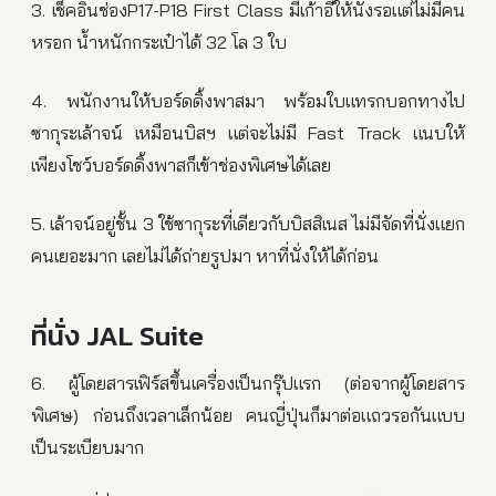
3. เช็คอินช่องP17-P18 First Class มีเก้าอี้ให้นั่งรอแต่ไม่มีคน
หรอก น้ำหนักกระเป๋าได้ 32 โล 3 ใบ
4. พนักงานให้บอร์ดดิ้งพาสมา พร้อมใบแทรกบอกทางไป
ซากุระเล้าจน์ เหมือนบิสฯ แต่จะไม่มี Fast Track แนบให้
เพียงโชว์บอร์ดดิ้งพาสก็เข้าช่องพิเศษได้เลย
5. เล้าจน์อยู่ชั้น 3 ใช้ซากุระที่เดียวกับบิสสิเนส ไม่มีจัดที่นั่งแยก
คนเยอะมาก เลยไม่ได้ถ่ายรูปมา หาที่นั่งให้ได้ก่อน
ที่นั่ง JAL Suite
6. ผู้โดยสารเฟิร์สขึ้นเครื่องเป็นกรุ๊ปแรก (ต่อจากผู้โดยสาร
พิเศษ) ก่อนถึงเวลาเล็กน้อย คนญี่ปุ่นก็มาต่อแถวรอกันแบบ
เป็นระเบียบมาก