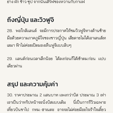
ย่าง ผัก ข้าว ซุป จากนั้นเสิร์ฟของหวานกับกาแฟ
ถึงญี่ปุ่น และวิวฟูจิ
28. พอใกล้แลนด์ จะมีการประกาศให้ชมวิวฟูจิทางด้านซ้าย
มือด้วยความภาคภูมิใจของชาวญี่ปุ่น เสียดายไม่ได้เอาเลนส์เท
เลมา ฟ้าไม่ค่อยเปิดมองเห็นฟูจิแบบลิบๆ
29. แลนด์ก่อนเวลาเล็กน้อย ได้ลงก่อนก็ได้เข้าตม.ก่อน แปบ
เดียวผ่าน
สรุป และความคุ้มค่า
30. ราคาประมาณ 2 แสนบาท แพงกว่าบิส ประมาณ 3 เท่า
เอาเป็นว่าทริปหน้าจะนั่งบิสแบบเดิม นี่เป็นการรีวิวเฉพาะ
เที่ยวบินขาไป กทม.-ฮาเนดะ อาจจะไม่ค่อยมีอะไรเร้าใจเดี๋ยว