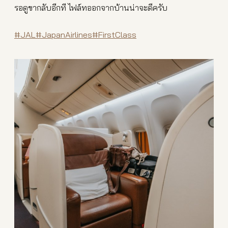
รอดูขากลับอีกที ไฟล์ทออกจากบ้านน่าจะดีครับ
#JAL
#JapanAirlines
#FirstClass