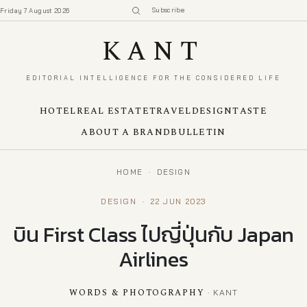
Subscribe
Friday 7 August 2026
KANT
EDITORIAL INTELLIGENCE FOR THE CONSIDERED LIFE
HOTEL
REAL ESTATE
TRAVEL
DESIGN
TASTE
ABOUT A BRAND
BULLETIN
HOME
·
DESIGN
DESIGN
·
22 JUN 2023
บิน First Class ไปญี่ปุ่นกับ Japan
Airlines
WORDS & PHOTOGRAPHY
· KANT