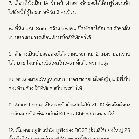
7. เลือกที่นั่งเป็น 1A ริมหน้าต่างทางซ้ายจะได้เห็นฟูจิตอนเช้า
ไฟล์ทนี้มีผู้โดยสารเฟิร์ส 3 คนถ้วน
8. ที่นั่ง JAL Suite กว้าง 58 เซน ยืดพักขาได้สบาย ถ้าขาสั้น
แบบเรา สามารถเลื่อนเข้ามาใกล้ที่พักขาได้
9. ถ้ากางเป็นเตียงออกจะได้ความประมาณ 2 เมตร นอนราบ
ได้สบาย ไม่เหมือนบิสไหลในไฟล์ทที่แล้ว ทรมานสุด
10. ตกแต่งลายไม้หรูหราแบบ Traditional สไตล์ญี่ปุ่น มีที่เก็บ
ของด้านข้าง ใต้ที่พักขาเก็บกระเป๋าได้
11. Amenities มาเป็นกระเป๋าผ้าแปะโลโก้ ZERO ข้างในมีของ
จุกจิกแบบบิส ที่ชอบคือมี Kit ของ Shisedo แยกมาให้
12. รีโมทจออยู่ข้างที่นั่ง หูฟังของ BOSE (ไม่ได้ใช้) จอใหญ่ 23
นิ้ว (ไม่ได้ดู) เพราะโหลดซีรีย์มาตอนนี้ติด Lawless