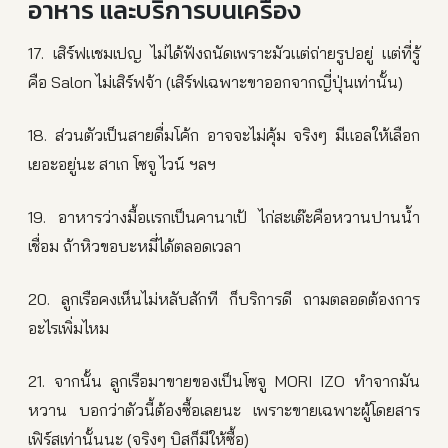
อาหาร และบริการบนเครื่อง
17. เสิร์ฟแชมเปญ ไม่ได้ฟังถนัดเพราะมัวแต่ถ่ายรูปอยู่ แต่ที่รู้
คือ Salon ไม่เสิร์ฟจ้า (เสิร์ฟเฉพาะขาออกจากญี่ปุ่นเท่านั้น)
18. ส่วนตัวเป็นสายดื่มโค้ก อาจจะไม่คุ้ม จริงๆ มีแอลให้เลือก
เยอะอยู่นะ สาเก โซจู ไวน์ ฯลฯ
19. อาหารว่างมื้อแรกเป็นคานาเป้ ไก่สะเต๊ะคือหวานปานน้ำ
เชื่อม ถ้าหิวขอบะหมี่ได้ตลอดเวลา
20. ลูกเรือคงเห็นไม่หลับสักที ก็บริการดี ถามตลอดต้องการ
อะไรเพิ่มไหม
21. จากนั้น ลูกเรือมาขายของเป็นโซจู MORI IZO ทำจากมัน
หวาน บอกว่าตัวนี้ต้องซื้อเลยนะ เพราะขายเฉพาะผู้โดยสาร
เฟิร์สเท่านั้นนะ (จริงๆ บิสก็มีให้ซื้อ)