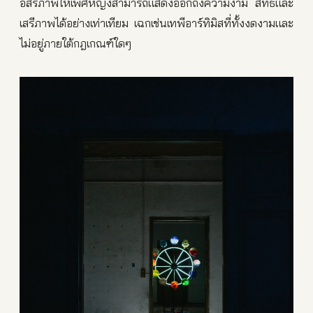
อิสรภาพให้เพศหญิงสามารถแสดงออกถึงความงาม สิทธิและ
เสรีภาพได้อย่างเท่าเทียม เฉกเช่นเทพีอาร์ทิมิสที่ทั้งงดงามและ
ไม่อยู่ภายใต้กฎเกณฑ์ใดๆ