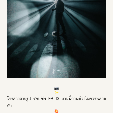
ใครสายถ่ายรูป ชอบอัพ FB IG งานนี้กานต์ว่าไม่ควรพลาด
กับ