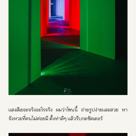
แสงสีเยอะจริงอะไรจริง ผมว่าโซนนี้ ถ่ายรูปง่ายและสวย หา
จังหวะที่คนไม่ค่อยมี ตั้งท่าดีๆ แล้วรีบกดชัตเตอร์