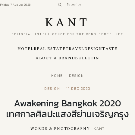
Subscribe
Friday 7 August 2026
KANT
EDITORIAL INTELLIGENCE FOR THE CONSIDERED LIFE
HOTEL
REAL ESTATE
TRAVEL
DESIGN
TASTE
ABOUT A BRAND
BULLETIN
HOME
·
DESIGN
DESIGN
·
11 DEC 2020
Awakening Bangkok 2020
เทศกาลศิลปะแสงสีย่านเจริญกรุง
WORDS & PHOTOGRAPHY
· KANT