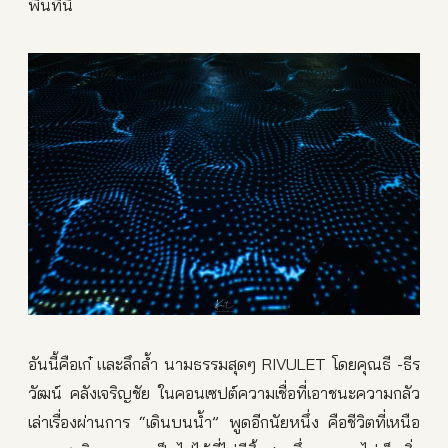
พื้นที่นี้
อันนี้คือเก๋ และลึกล้ำ นามธรรมสุดๆ RIVULET โดยคุณธี -ธีร
วัฒน์ คลังเจริญชัย ในคอนเซปต์ความเชื่อที่เอาชนะความกลัว
เล่าเรื่องผ่านการ “เดินบนน้ำ” พูดอีกนัยหนึ่ง คือชีวิตที่เหนือ