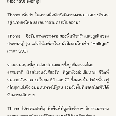
เมือง กลับมองอีกมุม
Thoms เห็นว่า ในความมืดมิดยังมีความงามบางอย่างที่ซ่อน
อยู่ น่าหลงใหล และอยากถ่ายทอดมันออกมา
Thoms จึงจับภาพความงามของพื้นที่รกร้างและถูกลืมของ
ประเทศญี่ปุ่น แล้วตีพิมพ์ลงในหนังสือเล่มใหม่ชื่อ
“Haikyo”
(ราคา $35)
จากสวนสนุกที่ถูกปล่อยปละละเลยซึ่งถูกยึดครองโดย
ธรรมชาติ เรื่อยไปจนถึงรีสอร์ท ที่ถูกพังถล่มเสียหาย ชีวิตที่
วุ่นวายไร้ความสงบในยุค 60 และ 70 ซึ่งตอนนั้นกำลังเฟื่องฟู
กลับถูกแช่แข็ง ถนนหนทางไร้ผู้คน รวมถึงพื้นที่มรดกโลกซึ่งได้
รับความเสียหาย
Thoms ให้ความสำคัญกับพื้นที่ที่ถูกทิ้งร้าง เขาจับตามองร่อง
รอยของอารมณ์ความรู้สึกของมนุษย์ที่ยังเหลืออยู่ก่อน