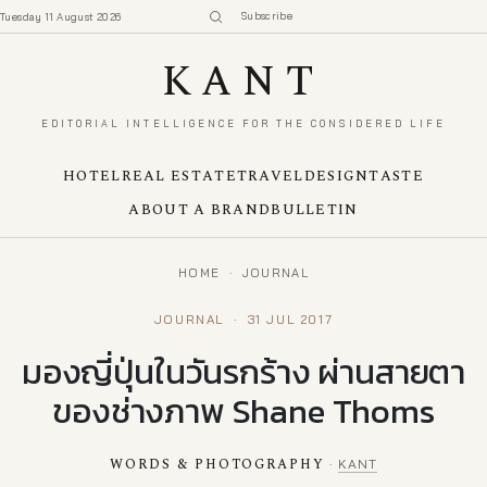
Subscribe
Tuesday 11 August 2026
KANT
EDITORIAL INTELLIGENCE FOR THE CONSIDERED LIFE
HOTEL
REAL ESTATE
TRAVEL
DESIGN
TASTE
ABOUT A BRAND
BULLETIN
HOME
·
JOURNAL
JOURNAL
·
31 JUL 2017
มองญี่ปุ่นในวันรกร้าง ผ่านสายตา
ของช่างภาพ Shane Thoms
WORDS & PHOTOGRAPHY
·
KANT